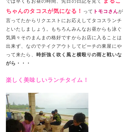
まるこ
では早くもお昼の時間、先日の日記を見て
ちゃんのタコスが気になる！
って
トモコさん
が
言ってたからリクエストにお応えしてタコスランチ
といたしましょう。もちろんみんなお昼からも泳ぐ
気満々そのまんまの格好ですからお店に入ることは
出来ず、なのでテイクアウトしてビーチの東屋にや
って来たら、
時折強く吹く風と横殴りの雨と戦いな
がら・・・
楽しく美味しいランチタイム！