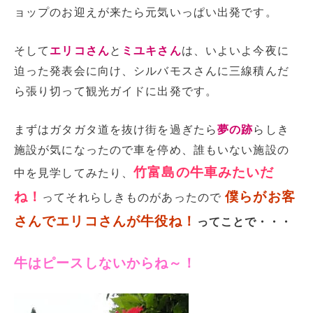
ョップのお迎えが来たら元気いっぱい出発です。
そして
エリコさん
と
ミユキさん
は、いよいよ今夜に
迫った発表会に向け、シルバモスさんに三線積んだ
ら張り切って観光ガイドに出発です。
まずはガタガタ道を抜け街を過ぎたら
夢の跡
らしき
施設が気になったので車を停め、誰もいない施設の
竹富島の牛車みたいだ
中を見学してみたり、
ね！
僕らがお客
ってそれらしきものがあったので
さんでエリコさんが牛役ね！
ってことで・・・
牛はピースしないからね～！