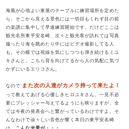
海風が心地よい東屋のテーブルに練習場所を定めた
ら、そこから見える景色には一切目もくれず目の前
の楽譜に集中して早速練習開始です。だけどここは
観光名所東平安名崎、次々と観光客が訪れては写真
撮ったり海を眺めたり中にはビデオ撮影してる人
も。その横では視線を気にしつつも弾き続けるミユ
キさんと、こちら背を向けてるから人の気配に気づ
かずにいるエリコさん。
また次の人達がカメラ持って来たよ！
なので
って教えてあげる心優しきヒロユキさん。一見不必
要にプレッシャー与えてるようにも映りますが、全
ては今夜の発表会へと繋がっているわけですよ。そ
んなわけで辿々しい音色が響く本日の東平安名崎
は、
こんな光景が・・・