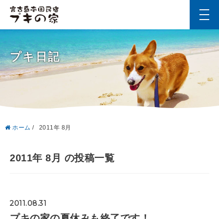
t
o
g
g
l
プキ日記
e
n
a
v
i
g
a
t
i
ホーム
/
2011年 8月
o
n
2011年 8月 の投稿一覧
2011.08.31
プキの家の夏休みも終了です！