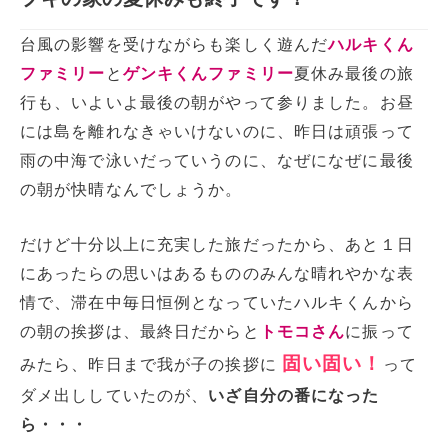
台風の影響を受けながらも楽しく遊んだ
ハルキくん
ファミリー
と
ゲンキくんファミリー
夏休み最後の旅
行も、いよいよ最後の朝がやって参りました。お昼
には島を離れなきゃいけないのに、昨日は頑張って
雨の中海で泳いだっていうのに、なぜになぜに最後
の朝が快晴なんでしょうか。
だけど十分以上に充実した旅だったから、あと１日
にあったらの思いはあるもののみんな晴れやかな表
情で、滞在中毎日恒例となっていたハルキくんから
の朝の挨拶は、最終日だからと
トモコさん
に振って
固い固い！
みたら、昨日まで我が子の挨拶に
って
ダメ出ししていたのが、
いざ自分の番になった
ら・・・