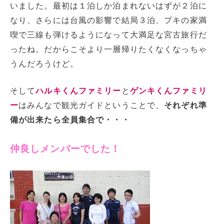
いました。最初は１泊しか泊まれないはずが２泊に
なり、さらには台風の影響で結局３泊、プキの家満
喫で三線も弾けるようになって大満足な宮古旅行だ
ったね。だからこそより一層帰りたくなくなっちゃ
うんだろうけど。
そして
ハルキくんファミリー
と
ゲンキくんファミリ
ー
はみんなで観光ガイドということで、
それぞれ準
備が出来たら全員集合で・・・
仲良しメンバーでした！