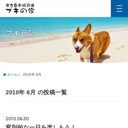
t
o
g
g
l
プキ日記
e
n
a
v
i
g
a
t
i
ホーム
/
2010年 6月
o
n
2010年 6月 の投稿一覧
2010.06.30
変則的な一日を楽しもう！