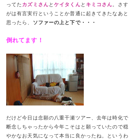
ってた
カズミさん
と
ケイタくん
と
キミコさん
。さす
がは有言実行ということか普通に起きてきたなあと
思ったら、
ソファーの上と下で・・・
倒れてます！
だけど今日は念願の八重干瀬ツアー、去年は時化で
断念しちゃったから今年こそはと願っていたので穏
やかなお天気になって本当に良かったね。というわ