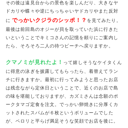
その後は遠見台からの景色を楽しんだり、大きなヤ
ドカリや蝶々や逆にちっちゃいヤドカリやまた反対
でっかいクジラのシッポ！？
に
を見てみたり。
最後は前回島のオジーが貝を取っていた浜に行きた
いということでキミコさんの記憶を頼りにご案内し
たら、そろそろ二人の待つビーチへ戻りますか。
クマノミが見れたよ！
って嬉しそうなケイタくん
に得意の泳ぎを披露してもらったら、着替えてラン
チに行きますか。最初に行ってみようと思ったお店
は残念ながら定休日ということで、近くのお店で島
の味を堪能しておりますが、カズミさんは念願のポ
ークタマゴ定食を注文。でっかい卵焼きに分厚くカ
ットされたスパムが６枚というボリュームでした
が、ペロリと平らげ満足そうな笑顔でお店を後に。