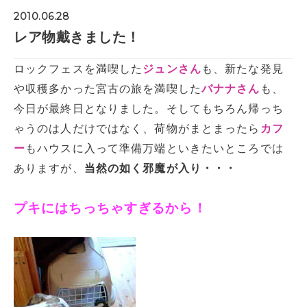
2010.06.28
レア物戴きました！
ロックフェスを満喫した
ジュンさん
も、新たな発見
や収穫多かった宮古の旅を満喫した
バナナさん
も、
今日が最終日となりました。そしてもちろん帰っち
ゃうのは人だけではなく、荷物がまとまったら
カフ
ー
もハウスに入って準備万端といきたいところでは
ありますが、
当然の如く邪魔が入り・・・
プキにはちっちゃすぎるから！