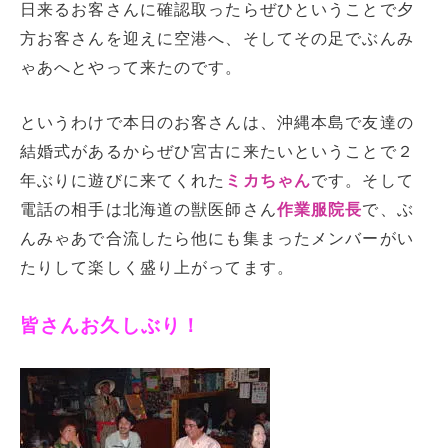
日来るお客さんに確認取ったらぜひということで夕
方お客さんを迎えに空港へ、そしてその足でぶんみ
ゃあへとやって来たのです。
というわけで本日のお客さんは、沖縄本島で友達の
結婚式があるからぜひ宮古に来たいということで２
年ぶりに遊びに来てくれた
ミカちゃん
です。そして
電話の相手は北海道の獣医師さん
作業服院長
で、ぶ
んみゃあで合流したら他にも集まったメンバーがい
たりして楽しく盛り上がってます。
皆さんお久しぶり！