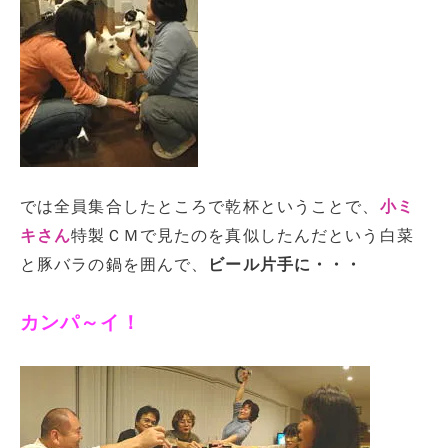
では全員集合したところで乾杯ということで、
小ミ
キさん
特製ＣＭで見たのを真似したんだという白菜
と豚バラの鍋を囲んで、
ビール片手に・・・
カンパ～イ！