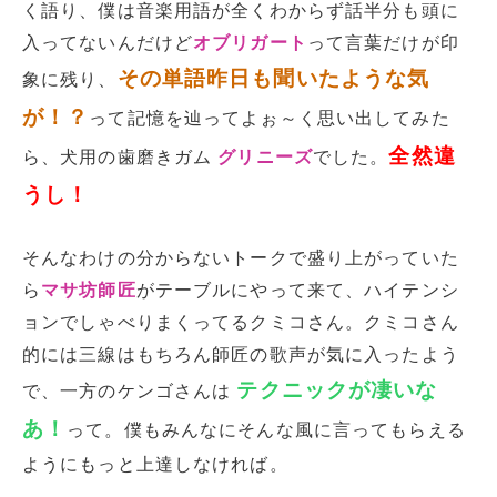
く語り、僕は音楽用語が全くわからず話半分も頭に
入ってないんだけど
オブリガート
って言葉だけが印
その単語昨日も聞いたような気
象に残り、
が！？
って記憶を辿ってよぉ～く思い出してみた
全然違
ら、犬用の歯磨きガム
グリニーズ
でした。
うし！
そんなわけの分からないトークで盛り上がっていた
ら
マサ坊師匠
がテーブルにやって来て、ハイテンシ
ョンでしゃべりまくってるクミコさん。クミコさん
的には三線はもちろん師匠の歌声が気に入ったよう
テクニックが凄いな
で、一方のケンゴさんは
あ！
って。僕もみんなにそんな風に言ってもらえる
ようにもっと上達しなければ。