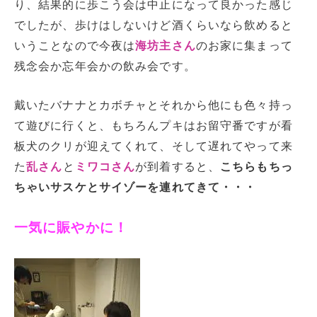
り、結果的に歩こう会は中止になって良かった感じ
でしたが、歩けはしないけど酒くらいなら飲めると
いうことなので今夜は
海坊主さん
のお家に集まって
残念会か忘年会かの飲み会です。
戴いたバナナとカボチャとそれから他にも色々持っ
て遊びに行くと、もちろんプキはお留守番ですが看
板犬のクリが迎えてくれて、そして遅れてやって来
た
乱さん
と
ミワコさん
が到着すると、
こちらもちっ
ちゃいサスケとサイゾーを連れてきて・・・
一気に賑やかに！