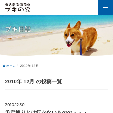
t
o
g
g
l
プキ日記
e
n
a
v
i
g
a
t
i
ホーム
/
2010年 12月
o
n
2010年 12月 の投稿一覧
2010.12.30
予定通りとは行かないものの・・・