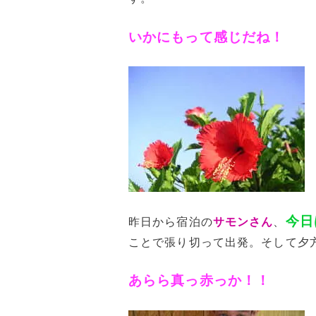
いかにもって感じだね！
今日
昨日から宿泊の
サモンさん
、
ことで張り切って出発。そして夕
あらら真っ赤っか！！