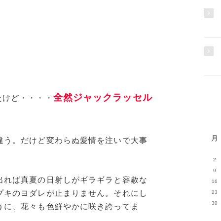
全然ジャックラッセル
たけど・・・・
月
違う。だけど変わらぬ愛情を注いで大事
2
9
出れば真夏の日射しがギラギラと容赦な
16
プキのヨダレが止まりません。それにし
23
30
うに、花々も色鮮やかに咲き誇ってま