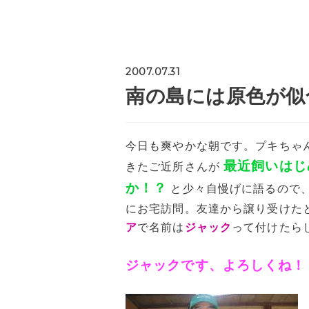
2007.07.31
南の島には原色が似
今日も爽やかな朝です。プキちゃ
最近飼いはじ
きたご近所さんが
か！？
と少々自慢げに語るので
にお宅訪問。友達から譲り受けた
ア
で名前は
ジャック
って付けたら
ジャックです、よろしくね！