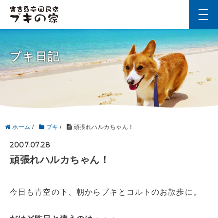
t
o
g
g
l
プキ日記
e
n
a
v
i
g
a
t
i
ホーム
/
プキ
/
頑張れハルカちゃん！
o
n
2007.07.28
頑張れハルカちゃん！
今日も青空の下、朝からプキとコルトのお散歩に。