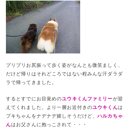
プリプリお尻振って歩く姿がなんとも微笑ましく、
だけど帰りはそれどころではない程みんな汗ダラダ
ラで帰ってきました。
するとすでにお目覚めの
ユウキくんファミリー
が迎
えてくれました。より一層お近付きの
ユウキくん
は
プキちゃんをナデナデ嬉しそうだけど、
ハルカちゃ
ん
はお父さんに抱っこされて・・・