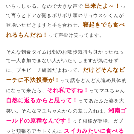
出来たよ～！
いらっしゃる。なので大きな声で
っ
て言うとドアが開きボサボサ頭のリョウスケくんが
寝起きでも食べ
登場いただきますと手を合わせ、
れるもんだね！
って声掛け笑ってます。
そんな朝食タイムは朝のお散歩気持ち良かったねっ
て一人参加できない人がいたりしますが気にせず
だけどそんなビ
に、プキビーチ綺麗だよねって、
ーチに不法投棄が！
って話をどんどん進め具体的
それ私ですね！
になって来たら、
ってマユちゃん
自然に返るからと思って！
ってあたふた姿を大
湘南ゴ
笑い。そんなマユちゃんからの差し入れは、
ールドの原種なんです！
って柑橘が登場、ガブ
スイカみたいに食べる
ッと頬張るアヤトくんに