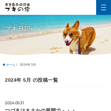
t
o
g
g
l
プキ日記
e
n
a
v
i
g
a
t
i
ホーム
/
2024年 5月
o
n
2024年 5月 の投稿一覧
2024.05.31
つづきはまさかの展開で・・・