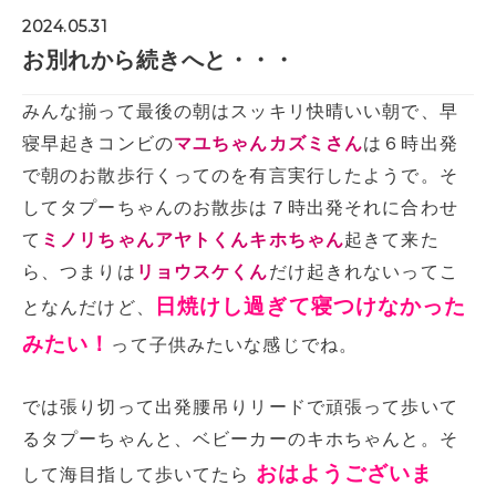
2024.05.31
お別れから続きへと・・・
みんな揃って最後の朝はスッキリ快晴いい朝で、早
寝早起きコンビの
マユちゃんカズミさん
は６時出発
で朝のお散歩行くってのを有言実行したようで。そ
してタプーちゃんのお散歩は７時出発それに合わせ
て
ミノリちゃんアヤトくんキホちゃん
起きて来た
ら、つまりは
リョウスケくん
だけ起きれないってこ
日焼けし過ぎて寝つけなかった
となんだけど、
みたい！
って子供みたいな感じでね。
では張り切って出発腰吊りリードで頑張って歩いて
るタプーちゃんと、ベビーカーのキホちゃんと。そ
おはようございま
して海目指して歩いてたら