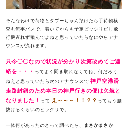
そんなわけで荷物とタプーちゃん預けたら手荷物検
査も無事パスで、着いてからも予定ビッシリだし飛
行機遅れず飛んでよねと思っていたらなにやらアナ
ウンスが流れます。
只今〇〇なので状況が分かり次第改めてご連
絡を・・・
ってよく聞き取れなくてね、何だろう
神戸空港滑
ねえと思っていたら次のアナウンスで
走路封鎖のため本日の神戸行きの便は欠航と
なりました！
え～～～！！？？
って
ってもう腰
抜けるくらいのビックリで。
一体何があったのさって調べたら、
まさかまさか