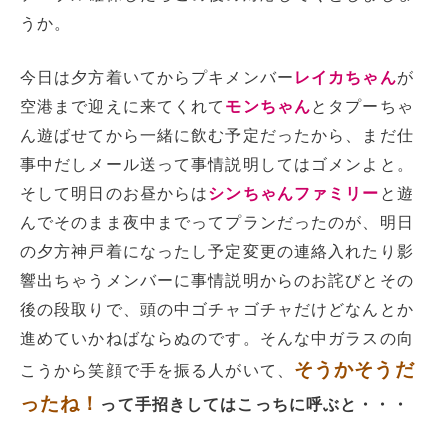
うか。
今日は夕方着いてからプキメンバー
レイカちゃん
が
空港まで迎えに来てくれて
モンちゃん
とタプーちゃ
ん遊ばせてから一緒に飲む予定だったから、まだ仕
事中だしメール送って事情説明してはゴメンよと。
そして明日のお昼からは
シンちゃんファミリー
と遊
んでそのまま夜中までってプランだったのが、明日
の夕方神戸着になったし予定変更の連絡入れたり影
響出ちゃうメンバーに事情説明からのお詫びとその
後の段取りで、頭の中ゴチャゴチャだけどなんとか
進めていかねばならぬのです。そんな中ガラスの向
そうかそうだ
こうから笑顔で手を振る人がいて、
ったね！
って手招きしてはこっちに呼ぶと・・・