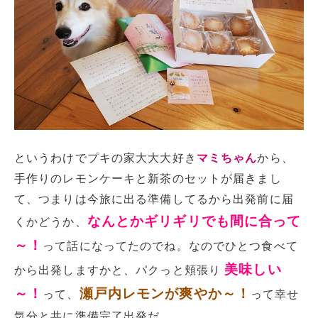
というわけでプキの家大大大好き
マミちゃん
から、
手作りのレモンケーキと新茶のセットが届きまし
て、つまりは今旅に出る準備してるから出発前に届
なんとかギリギリでも間に合って
くかどうか、
～！
って話になってたのでね。なのでひとつ食べて
美味しい
から出発しますかと、パクっと頬張り
～！
瀬戸内レモンが爽やか～！
って、
って幸せ
気分と共に準備完了出発だ。