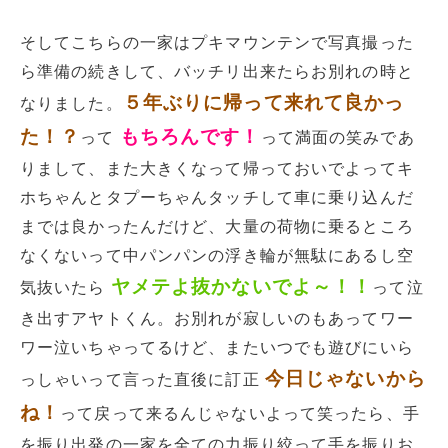
そしてこちらの一家はプキマウンテンで写真撮った
ら準備の続きして、バッチリ出来たらお別れの時と
５年ぶりに帰って来れて良かっ
なりました。
た！？
もちろんです！
って
って満面の笑みであ
りまして、また大きくなって帰っておいでよってキ
ホちゃんとタプーちゃんタッチして車に乗り込んだ
までは良かったんだけど、大量の荷物に乗るところ
なくないって中パンパンの浮き輪が無駄にあるし空
ヤメテよ抜かないでよ～！！
気抜いたら
って泣
き出すアヤトくん。お別れが寂しいのもあってワー
ワー泣いちゃってるけど、またいつでも遊びにいら
今日じゃないから
っしゃいって言った直後に訂正
ね！
って戻って来るんじゃないよって笑ったら、手
を振り出発の一家を全ての力振り絞って手を振りお