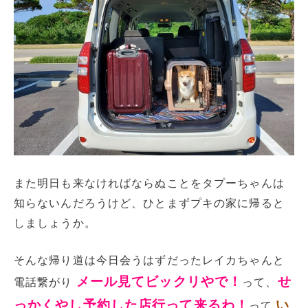
また明日も来なければならぬことをタプーちゃんは
知らないんだろうけど、ひとまずプキの家に帰ると
しましょうか。
そんな帰り道は今日会うはずだったレイカちゃんと
メール見てビックリやで！
せ
電話繋がり
って、
っかくやし予約した店行って来るわ！
い
って