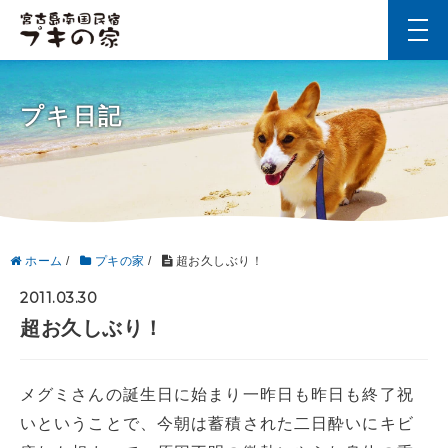
t
o
g
g
l
プキ日記
e
n
a
v
i
g
a
t
i
ホーム
/
プキの家
/
超お久しぶり！
o
n
2011.03.30
超お久しぶり！
メグミさんの誕生日に始まり一昨日も昨日も終了祝
いということで、今朝は蓄積された二日酔いにキビ