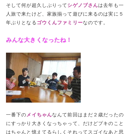
そして何が超久しぶりって
シゲノブさん
は去年も一
人旅で来たけど、家族揃って遊びに来るのは実に５
年ぶりとなる
ゴウくんファミリー
なのです。
みんな大きくなったね！
一番下の
メイちゃん
なんて前回はまだ２歳だったの
にすっかり大きくなっちゃって、だけどプキのこと
はちゃんと憶えてるらしくそれってスゴイなあと思