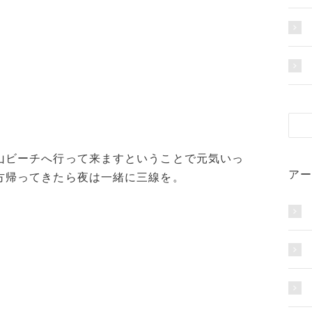
山ビーチへ行って来ますということで元気いっ
アー
方帰ってきたら夜は一緒に三線を。