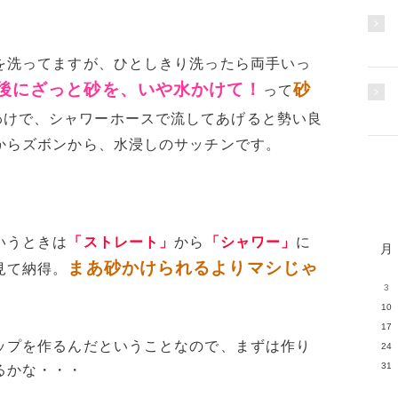
を洗ってますが、ひとしきり洗ったら両手いっ
後にざっと砂を、いや水かけて！
砂
って
わけで、シャワーホースで流してあげると勢い良
からズボンから、水浸しのサッチンです。
いうときは
「ストレート」
から
「シャワー」
に
月
まあ砂かけられるよりマシじゃ
見て納得。
3
10
17
ップを作るんだということなので、まずは作り
24
31
るかな・・・