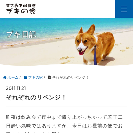
t
o
g
g
l
プキ日記
e
n
a
v
i
g
a
t
i
ホーム
/
プキの家
/
それぞれのリベンジ！
o
n
2011.11.21
それぞれのリベンジ！
昨夜は飲み会で夜中まで盛り上がっちゃって若干二
日酔い気味ではありますが、今日はお昼前の便でお