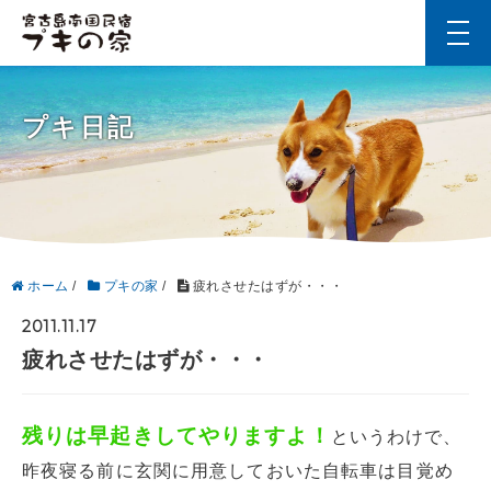
t
o
g
g
l
プキ日記
e
n
a
v
i
g
a
t
i
ホーム
/
プキの家
/
疲れさせたはずが・・・
o
n
2011.11.17
疲れさせたはずが・・・
残りは早起きしてやりますよ！
というわけで、
昨夜寝る前に玄関に用意しておいた自転車は目覚め