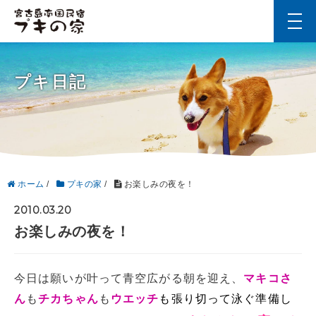
t
o
g
g
l
プキ日記
e
n
a
v
i
g
a
t
i
ホーム
/
プキの家
/
お楽しみの夜を！
o
n
2010.03.20
お楽しみの夜を！
今日は願いが叶って青空広がる朝を迎え、
マキコさ
ん
も
チカちゃん
も
ウエッチ
も張り切って泳ぐ準備し