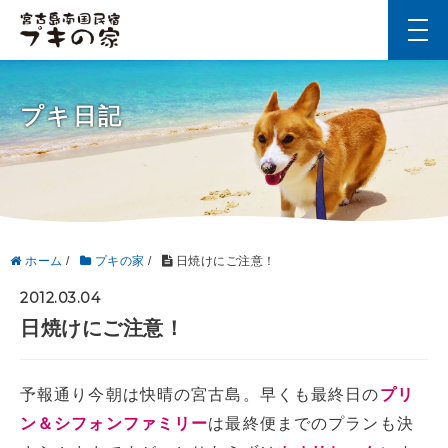
t
o
g
g
l
プキ日記
e
n
a
v
i
g
a
t
i
ホーム
/
プキの家
/
日焼けにご注意！
o
n
2012.03.04
日焼けにご注意！
予報通り今朝は快晴の宮古島。早くも最終日の
プリ
ン＆シフォンファミリー
は最終便までのプランも決