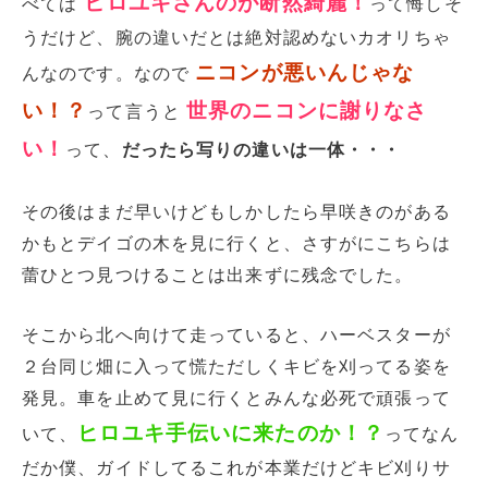
ヒロユキさんのが断然綺麗！
べては
って悔しそ
うだけど、腕の違いだとは絶対認めないカオリちゃ
ニコンが悪いんじゃな
んなのです。なので
い！？
世界のニコンに謝りなさ
って言うと
い！
って、
だったら写りの違いは一体・・・
その後はまだ早いけどもしかしたら早咲きのがある
かもとデイゴの木を見に行くと、さすがにこちらは
蕾ひとつ見つけることは出来ずに残念でした。
そこから北へ向けて走っていると、ハーベスターが
２台同じ畑に入って慌ただしくキビを刈ってる姿を
発見。車を止めて見に行くとみんな必死で頑張って
ヒロユキ手伝いに来たのか！？
いて、
ってなん
だか僕、ガイドしてるこれが本業だけどキビ刈りサ