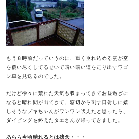
もう８時前だっていうのに、重く垂れ込める雲が空
を覆い尽くしてるせいで暗い暗い道を走り出すワゴ
ン車を見送るのでした。
だけど徐々に荒れた天気も収まってきてお昼過ぎに
なると晴れ間が出てきて、窓辺から刺す日射しに嬉
しそうなプキちゃんがワンワン吠えたと思ったら、
ダイビングを終えたタエさんが帰ってきました。
あらら今頃晴れるとは残念・・・