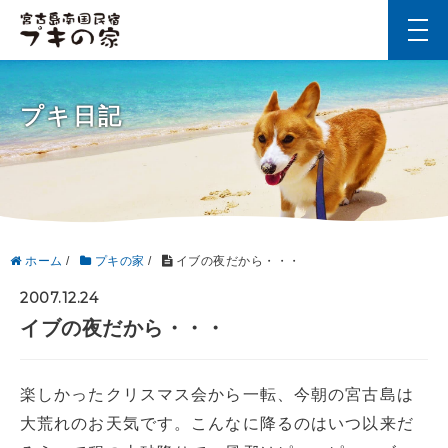
t
o
g
g
l
プキ日記
e
n
a
v
i
g
a
t
i
ホーム
/
プキの家
/
イブの夜だから・・・
o
n
2007.12.24
イブの夜だから・・・
楽しかったクリスマス会から一転、今朝の宮古島は
大荒れのお天気です。こんなに降るのはいつ以来だ