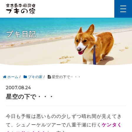
t
o
g
g
l
プキ日記
e
n
a
v
i
g
a
t
i
ホーム
/
プキの家
/
星空の下で・・・
o
n
2007.08.24
星空の下で・・・
今日も予報は悪いものの少しずつ晴れ間が見えてき
て、シュノーケルツアーで八重干瀬に行く
ケンタく