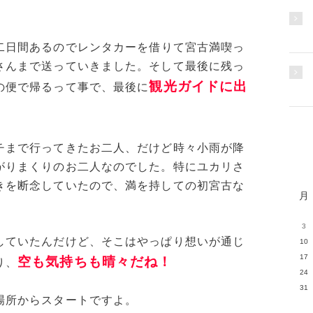
二日間あるのでレンタカーを借りて宮古満喫っ
さんまで送っていきました。そして最後に残っ
観光ガイドに出
の便で帰るって事で、最後に
チまで行ってきたお二人、だけど時々小雨が降
がりまくりのお二人なのでした。特にユカリさ
きを断念していたので、満を持しての初宮古な
月
3
していたんだけど、そこはやっぱり想いが通じ
10
17
空も気持ちも晴々だね！
り、
24
31
場所からスタートですよ。