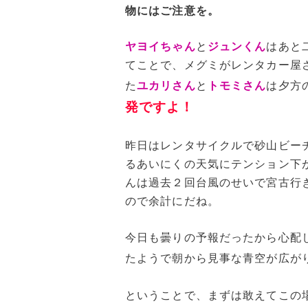
物にはご注意を。
ヤヨイちゃん
と
ジュンくん
はあと
てことで、メグミがレンタカー屋
た
ユカリさん
と
トモミさん
は夕方
発ですよ！
昨日はレンタサイクルで砂山ビー
るあいにくの天気にテンション下
んは過去２回台風のせいで宮古行
ので余計にだね。
今日も曇りの予報だったから心配
たようで朝から見事な青空が広が
ということで、まずは敢えてこの