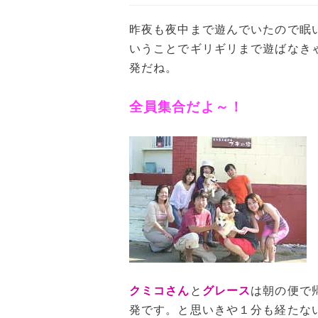
昨夜も夜中まで遊んでいたので眠
いうことでギリギリまで遊ばなき
発だね。
全員集合だよ～！
クミコさん
と
グレース
は朝の便で
発です。と思いきや１分も経たな