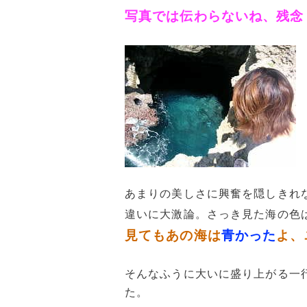
写真では伝わらないね、残念
あまりの美しさに興奮を隠しきれ
違いに大激論。さっき見た海の色
見てもあの海は
青かった
よ、
そんなふうに大いに盛り上がる一
た。