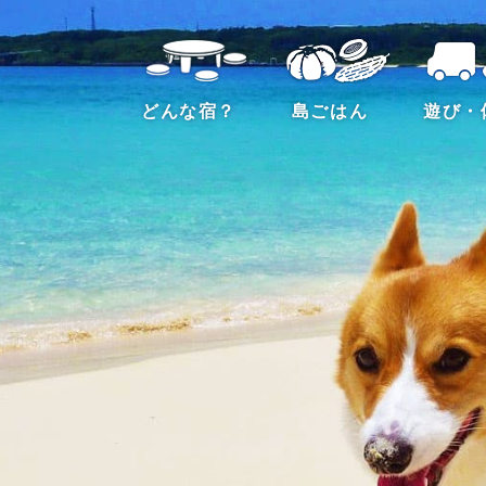
どんな宿？
島ごはん
遊び・