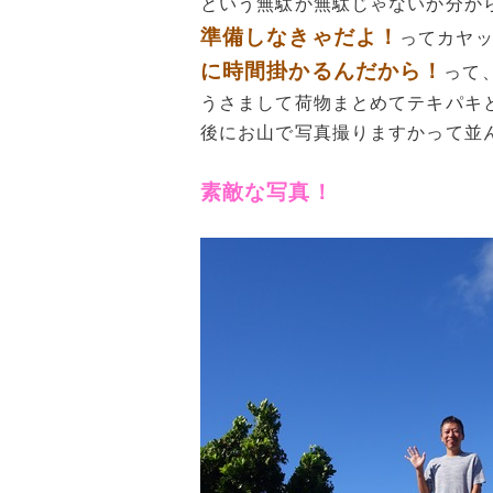
という無駄か無駄じゃないか分か
準備しなきゃだよ！
ってカヤ
に時間掛かるんだから！
って
うさまして荷物まとめてテキパキ
後にお山で写真撮りますかって並
素敵な写真！