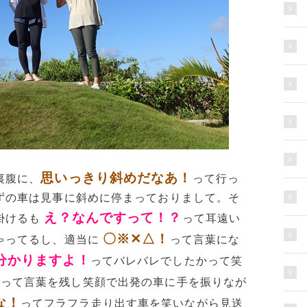
思いっきり斜めだなあ！
裏腹に、
って行っ
ずの車は見事に斜めに停まっておりまして。そ
え？なんですって！？
掛けるも
って耳遠い
〇
※✕△！
ゃってるし、適当に
って言葉にな
分かりますよ！
ってバレバレでしたかって笑
！
って言葉を残し笑顔で出発の車に手を振りなが
な！
ってフラフラ走り出す車を笑いながら見送