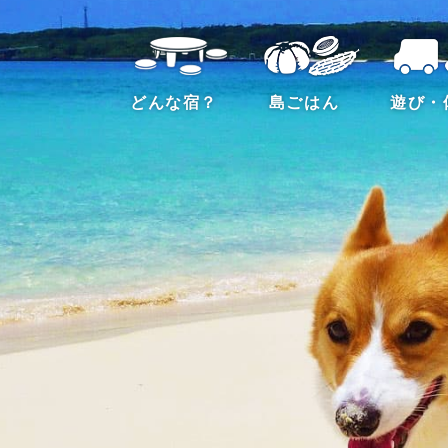
どんな宿？
島ごはん
遊び・