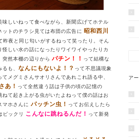
美味しいねって食べながら、新聞広げてホテル
昭和西川
ネットのチラシ見ては布団の広告に
て昨夜と同じ匂いがするねって笑ったり。そん
り怪しい水の話になったりワイワイやったりカ
パチン！！
、突然本棚の辺りから
って結構な
なんにもないよ！？
みるも、
って不思議現象
ってメグミさんサオリさんであれこれ語る中、
アー
さあ！
って全然違う話は子供の頃の記憶の
跳ねて起き上がる虫がいたよねって僕の話はお
パッチン虫！
スマホさんに
ってお伝えしたら
こんなに跳ねるんだ！
はビックリ
って新発