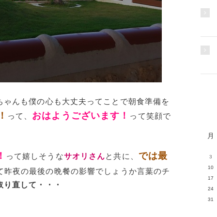
ちゃんも僕の心も大丈夫ってことで朝食準備を
！
おはようございます！
って、
って笑顔で
月
！
では最
って嬉しそうな
サオリさん
と共に、
3
10
て昨夜の最後の晩餐の影響でしょうか言葉のチ
17
取り直して・・・
24
31