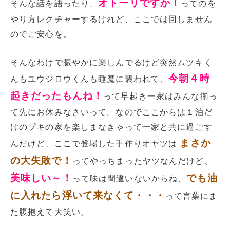
オトーリですか！
そんな話を語ったり、
ってのを
やり方レクチャーするけれど、ここでは回しません
のでご安心を。
そんなわけで賑やかに楽しんでるけど突然ムツキく
今朝４時
んもユウジロウくんも睡魔に襲われて、
起きだったもんね！
って早起き一家はみんな揃っ
て先にお休みなさいって。なのでここからは１泊だ
けのプキの家を楽しまなきゃって一家と共に過ごす
まさか
んだけど、ここで登場した手作りオヤツは
の大失敗で！
ってやっちまったヤツなんだけど、
美味しい～！
でも油
って味は間違いないからね、
に入れたら浮いて来なくて・・・
って言葉にま
た腹抱えて大笑い。