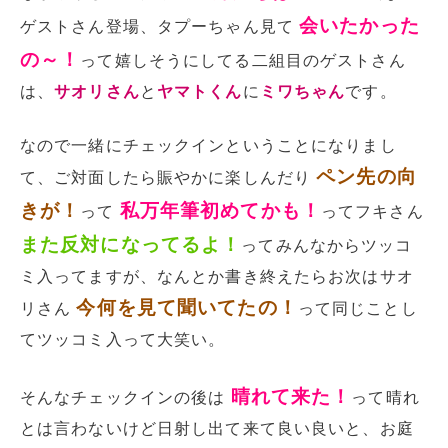
会いたかった
ゲストさん登場、タプーちゃん見て
の～！
って嬉しそうにしてる二組目のゲストさん
は、
サオリさん
と
ヤマトくん
に
ミワちゃん
です。
なので一緒にチェックインということになりまし
ペン先の向
て、ご対面したら賑やかに楽しんだり
きが！
私万年筆初めてかも！
って
ってフキさん
また反対になってるよ！
ってみんなからツッコ
ミ入ってますが、なんとか書き終えたらお次はサオ
今何を見て聞いてたの！
リさん
って同じことし
てツッコミ入って大笑い。
晴れて来た！
そんなチェックインの後は
って晴れ
とは言わないけど日射し出て来て良い良いと、お庭