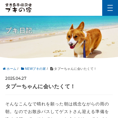
t
o
g
g
l
プキ日記
e
n
a
v
i
g
a
t
i
ホーム
/
NEWプキの家
/
タプーちゃんに会いたくて！
o
n
2025.04.27
タプーちゃんに会いたくて！
そんなこんなで晴れを願った朝は残念ながらの雨の
朝。なのでお散歩パスしてゲストさん迎える準備を