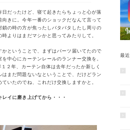
昨日だったけど、寝て起きたらちょっと心が落
前向きに。今年一番のショックだなんて言って
封鎖の時の方が焦ったしバタバタしたし周りの
の時よりはまだマシかと思ってみたりして。
すかということで、まずはパーツ届いてたので
最近
室を中心にカーテンレールのランナー交換を。
早１２年、カーテン自体は去年だったか新しく
ルはまだ問題ないなということで、だけどラン
めていたのでね、これだけ交換しますかと。
キレイに磨き上げてから・・・