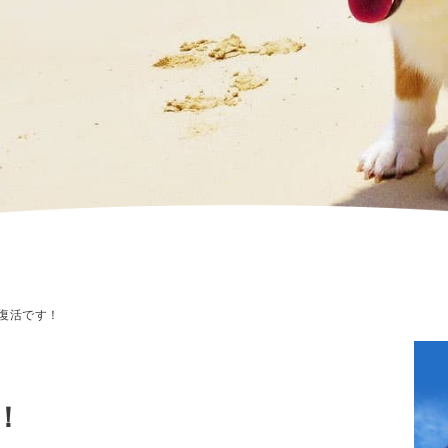
復活です！
！