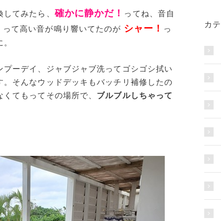
確かに静かだ！
換してみたら、
ってね、音自
カテ
！
シャー！
って高い音が鳴り響いてたのが
っ
に。
ンプーデイ、ジャブジャブ洗ってゴシゴシ拭い
す。そんなウッドデッキもバッチリ補修したの
なくてもってその場所で、
ブルブルしちゃって