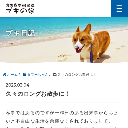
t
o
g
g
l
プキ日記
e
n
a
v
i
g
a
t
i
ホーム
/
タプーちゃん
/
久々のロングお散歩に！
o
n
2023.03.04
久々のロングお散歩に！
私事ではあるのですが一昨日のある出来事からちょ
いと不自由な生活を余儀なくされておりまして、