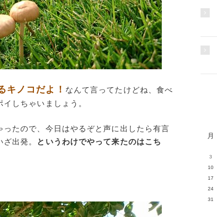
るキノコだよ！
なんて言ってたけどね、食べ
ポイしちゃいましょう。
ゃったので、今日はやるぞと声に出したら有言
月
いざ出発。
というわけでやって来たのはこち
3
10
17
24
31