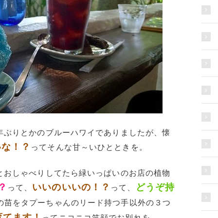
年ぶりとかのブルーハワイでありましたが、懐
いな！？
ってそんな甘～いひとときを。
とおしゃべりしてたら緑いっぱいのお店の植物
？
いいのいいの！？
どうぞ持
って、
って、
の苗をタプーちゃんのリード持つ手以外の３つ
育てます！
ってニコニコ笑顔でお別れを。