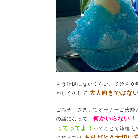
もう記憶にないくらい、多分４０
大人向きではな
かしくそして
ごちそうさましてオーナーご夫婦
何かいらない！
の話になって、
ってってよ！
ってことで鉢植え
ありがとう大切に
に持っては