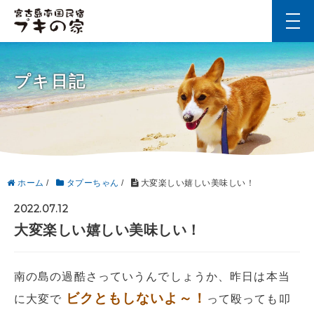
t
o
g
g
l
プキ日記
e
n
a
v
i
g
a
t
i
ホーム
/
タプーちゃん
/
大変楽しい嬉しい美味しい！
o
n
2022.07.12
大変楽しい嬉しい美味しい！
南の島の過酷さっていうんでしょうか、昨日は本当
ビクともしないよ～！
に大変で
って殴っても叩