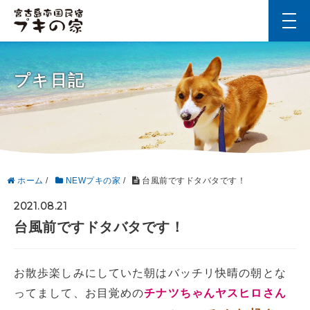
t
o
g
g
l
プキ日記
e
n
a
v
i
g
a
t
i
ホーム
/
NEWプキの家
/
台風前ですドタバタです！
o
n
2021.08.21
台風前ですドタバタです！
お散歩楽しみにしていた朝はバッチリ快晴の朝とな
ってまして、お目覚めの
チナツちゃんヤスヒロさん