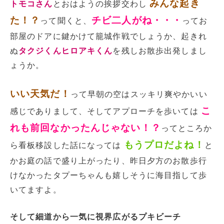
みんな起き
トモコさん
とおはようの挨拶交わし
た！？
チビ二人がね・・・
って聞くと、
ってお
部屋のドアに鍵かけて籠城作戦でしょうか、起きれ
ぬ
タクジくんヒロアキくん
を残しお散歩出発しまし
ょうか。
いい天気だ！
って早朝の空はスッキリ爽やかいい
こ
感じでありまして、そしてアプローチを歩いては
れも前回なかったんじゃない！？
ってところか
もうプロだよね！
ら看板移設した話になっては
と
かお庭の話で盛り上がったり、昨日夕方のお散歩行
けなかったタプーちゃんも嬉しそうに海目指して歩
いてますよ。
そ
して細道から一気に視界広がるプキビーチ