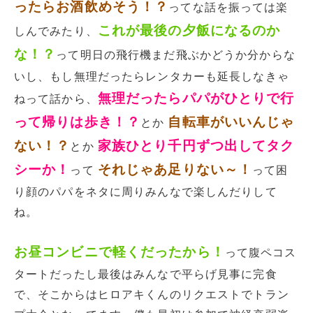
ったらお酒飲めそう！？
ってな話を振っては楽
これが最後の夕飯になるのか
しんでみたり、
な！？
って明日の飛行機まだ飛ぶかどうか分からな
いし、もし無理だったらレンタカーも延長しなきゃ
無理だったらパパがひとりで行
ねって話から、
って帰りは歩き！？
自転車がいいんじゃ
とか
ない！？
家族ひとり千円ずつ出してタク
とか
シーか！
それじゃあ足りない～！
って
って困
り顔のパパをネタに周りみんなで楽しんだりして
ね。
お昼コンビニで軽くだったから！
って腹ペコス
タートだったし最後はみんなで平らげ見事に完食
で、そこからはヒロアキくんのリクエストでトラン