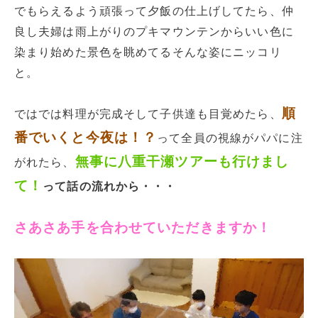
でもらえるよう頑張って夕飯の仕上げしてたら、仲
良し夫婦は雨上がりのプキマウンテンからいい色に
染まり始めた景色を眺めてるそんな姿にニッコリ
と。
順
ではでは料理が完成そして子供達も目覚めたら、
番でいくと今夜は！？
って全員の視線がパパに注
無事に八重干瀬ツアーも行けまし
がれたら、
て！
って話の流れから・・・
さあさあ手を合わせていただきますか！