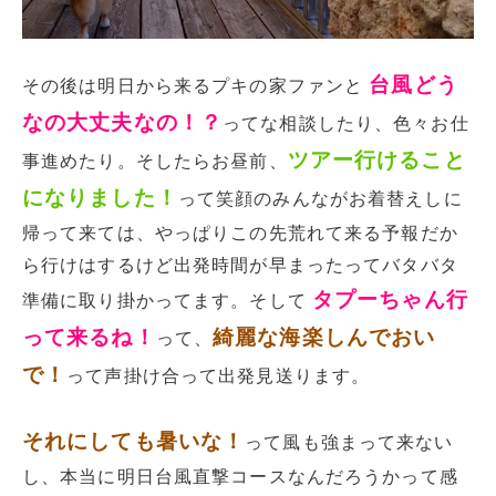
台風どう
その後は明日から来るプキの家ファンと
なの大丈夫なの！？
ってな相談したり、色々お仕
ツアー行けること
事進めたり。そしたらお昼前、
になりました！
って笑顔のみんながお着替えしに
帰って来ては、やっぱりこの先荒れて来る予報だか
ら行けはするけど出発時間が早まったってバタバタ
タプーちゃん行
準備に取り掛かってます。そして
って来るね！
綺麗な海楽しんでおい
って、
で！
って声掛け合って出発見送ります。
それにしても暑いな！
って風も強まって来ない
し、本当に明日台風直撃コースなんだろうかって感