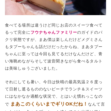
食べてる場所は違うけど同じお店のスイーツ食べて
るって完全に
フウナちゃんファミリー
のガイドのパ
クリ状態ですが、まあ僕は楽しんだけどメグミさん
もタプーちゃんも話だけだったからね、まあタプー
ちゃんに至っては今回も見てるだけなんだけど、青
い海眺めながらそして波音聞きながら食べるタルト
は美味しゅうございました。
それにしても暑い、今日は快晴の最高気温２６度っ
て日射し遮るもののないビーチでランチ＆スイーツ
にはなかなか過酷な状況で、とはいえ慣れっこなの
まあこのくらいまでギリOKだね！
で
なんて言