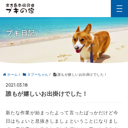
t
o
g
g
l
プキ日記
e
n
a
v
i
g
a
t
i
ホーム
/
タプーちゃん
/
誰もが嬉しいお出掛けでした！
o
n
2021.03.18
誰もが嬉しいお出掛けでした！
新たな作業が始まったよって言ったばっかだけど今
日はちょいと息抜きしましょということになりまし