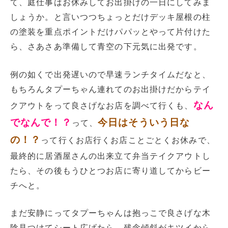
て、庭仕事はお休みしてお出掛けの一日にしてみま
しょうか。と言いつつちょっとだけデッキ屋根の柱
の塗装を重点ポイントだけパパッとやって片付けた
ら、さあさあ準備して青空の下元気に出発です。
例の如くで出発遅いので早速ランチタイムだなと、
もちろんタプーちゃん連れてのお出掛けだからテイ
なん
クアウトをって良さげなお店を調べて行くも、
でなんで！？
今日はそういう日な
って、
の！？
って行くお店行くお店ことごとくお休みで、
最終的に居酒屋さんの出来立て弁当テイクアウトし
たら、その後もうひとつお店に寄り道してからビー
チへと。
まだ安静にってタプーちゃんは抱っこで良さげな木
陰見つけてシート広げたら、残念傾斜がキツイから