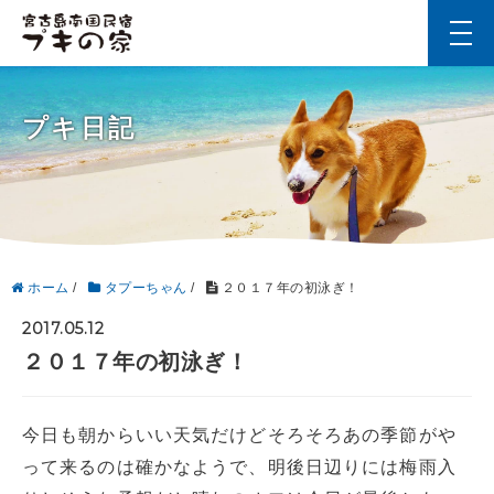
t
o
g
g
l
プキ日記
e
n
a
v
i
g
a
t
i
ホーム
/
タプーちゃん
/
２０１７年の初泳ぎ！
o
n
2017.05.12
２０１７年の初泳ぎ！
今日も朝からいい天気だけどそろそろあの季節がや
って来るのは確かなようで、明後日辺りには梅雨入