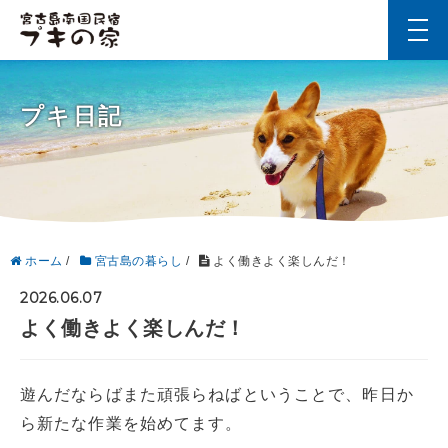
t
o
g
g
l
プキ日記
e
n
a
v
i
g
a
t
i
ホーム
/
宮古島の暮らし
/
よく働きよく楽しんだ！
o
n
2026.06.07
よく働きよく楽しんだ！
遊んだならばまた頑張らねばということで、昨日か
ら新たな作業を始めてます。