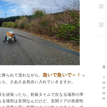
月
急いで急いで～！
に降られて濡れながら、
っ
3
たら、さあさあ気合い入れていきますか。
10
17
24
装を頑張ったら、乾燥タイムで次なる場所の準
31
なる場所は玄関なんだけど、玄関ドアの気密性