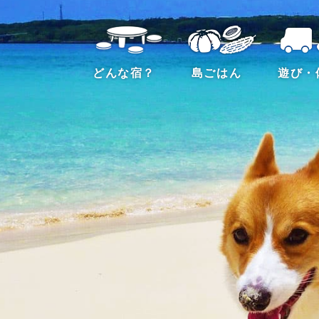
どんな宿？
島ごはん
遊び・