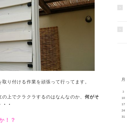
月
を取り付ける作業を頑張って行ってます。
3
立の上でクラクラするのはなんなのか、
何がそ
10
・・・
17
24
31
か！？