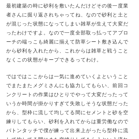
最初建築の時に砂利を敷いたんだけどその後一度業
者さんに掘り返されちゃってね、なので砂利と土と
が混じった状態になってしまい雑草が生えて大変だ
ったわけですよ。なので一度全部取っ払ってアプロ
ーチの端っこも綺麗に揃えて防草シート敷き込んで
から砂利を入れたから、これからは雑草と戦うこと
なくこの状態がキープできるってわけ。
ではではここからは一気に進めていくよということ
でまたまたメグミさんにも協力してもらい、前回コ
ンクリートの作業はひとりでやって大変だったって
いうか時間が掛かりすぎて失敗しそうな状態だった
から、型枠に流して均してる間にセメントと砂を空
練りしてもらい、砂利を入れてからは重労働なので
バトンタッチで僕が練って出来上がったら型枠に流