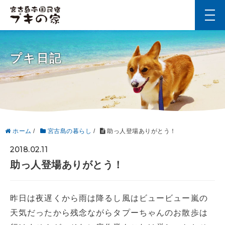
t
o
g
g
l
プキ日記
e
n
a
v
i
g
a
t
i
ホーム
/
宮古島の暮らし
/
助っ人登場ありがとう！
o
n
2018.02.11
助っ人登場ありがとう！
昨日は夜遅くから雨は降るし風はビュービュー嵐の
天気だったから残念ながらタプーちゃんのお散歩は