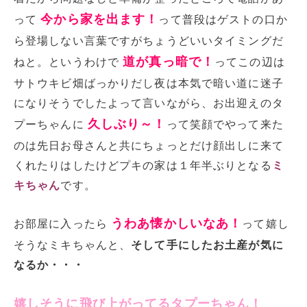
今から家を出ます！
って
って普段はゲストの口か
ら登場しない言葉ですがちょうどいいタイミングだ
道が真っ暗で！
ねと。というわけで
ってこの辺は
サトウキビ畑ばっかりだし夜は本気で暗い道に迷子
になりそうでしたよって言いながら、お出迎えのタ
久しぶり～！
プーちゃんに
って笑顔でやって来た
のは先日お母さんと共にちょっとだけ顔出しに来て
くれたりはしたけどプキの家は１年半ぶりとなる
ミ
キちゃん
です。
うわあ懐かしいなあ！
お部屋に入ったら
って嬉し
そうなミキちゃんと、
そして手にしたお土産が気に
なるか・・・
嬉しそうに飛び上がってるタプーちゃん！