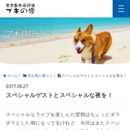
t
o
g
g
l
プキ日記
e
n
a
v
i
g
a
t
i
ホーム
/
宮古島の暮らし
/
スペシャルゲストとスペシャルな夜を！
o
n
2017.05.27
スペシャルゲストとスペシャルな夜を！
スペシャルなライブを楽しんだ翌朝はちょっとダラ
ダラとした朝になってるけれど、今日はまたスペシ