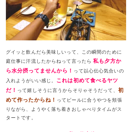
グイッと飲んだら美味しいって、この瞬間のために
私も夕方か
庭仕事に汗流したからねって言ったら
ら水分摂ってませんから！
って以心伝心気合いの
これは初めて食べるヤツ
入れようがいい感じ。
だ！
初
って嬉しそうに言うからそりゃそうだって、
めて作ったからね！
ってビールに合うやつを頬張
りながら、ようやく落ち着きおしゃべりタイムがス
タートです。