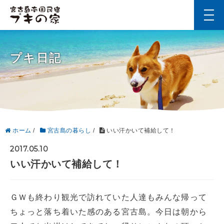
t
o
g
g
l
プキ日記
e
n
a
v
i
g
a
t
i
ホーム
/
宮古島の暮らし
/
いい汗かいて補給して！
o
n
2017.05.10
いい汗かいて補給して！
ＧＷも終わり観光で訪れていた人達もみんな帰って
ちょっと落ち着いた感のある宮古島。今日は朝から