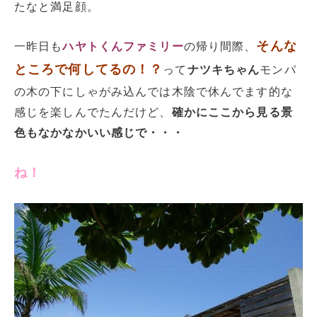
たなと満足顔。
そんな
一昨日も
ハヤトくんファミリー
の帰り間際、
ところで何してるの！？
って
ナツキちゃん
モンパ
の木の下にしゃがみ込んでは木陰で休んでます的な
感じを楽しんでたんだけど、
確かにここから見る景
色もなかなかいい感じで・・・
ね！