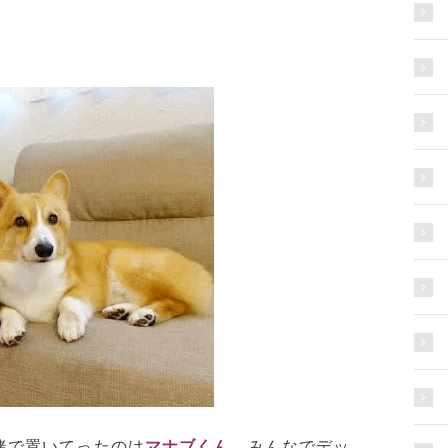
緒で置いてったのは
マナブくん
、みんなでデッ