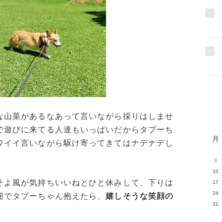
な山菜があるなあって言いながら採りはしませ
で遊びに来てる人達もいっぱいだからタプーち
月
ワイイ言いながら駆け寄ってきてはナデナデし
3
10
そよ風が気持ちいいねとひと休みして、下りは
17
24
紐でタプーちゃん抱えたら、
嬉しそうな笑顔の
31