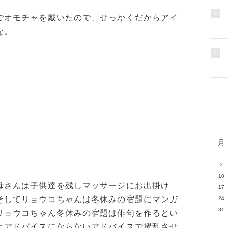
でオモチャを戴いたので、せっかくだからアイ
な。
月
3
10
母さんは子供達を残しマッサージにお出掛け
17
そしてリョウコちゃんは冬休みの宿題にマンガ
24
31
リョウコちゃん冬休みの宿題は俳句を作るとい
とアドバイスにならないアドバイスで攪乱させ