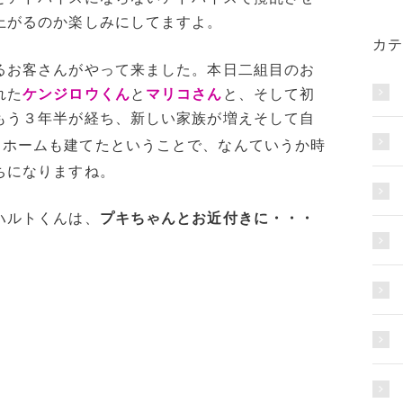
上がるのか楽しみにしてますよ。
カテ
るお客さんがやって来ました。本日二組目のお
れた
ケンジロウくん
と
マリコさん
と、そして初
もう３年半が経ち、新しい家族が増えそして自
イホームも建てたということで、なんていうか時
ちになりますね。
ハルトくんは、
プキちゃんとお近付きに・・・