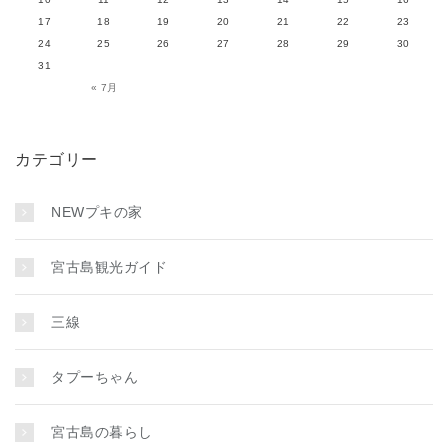
17
18
19
20
21
22
23
24
25
26
27
28
29
30
31
« 7月
カテゴリー
NEWプキの家
宮古島観光ガイド
三線
タプーちゃん
宮古島の暮らし