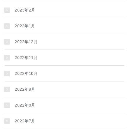
2023年2月
2023年1月
2022年12月
2022年11月
2022年10月
2022年9月
2022年8月
2022年7月