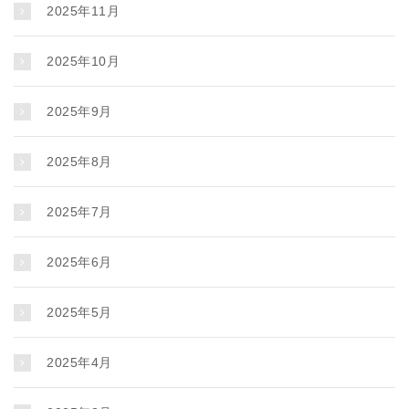
2025年11月
2025年10月
2025年9月
2025年8月
2025年7月
2025年6月
2025年5月
2025年4月