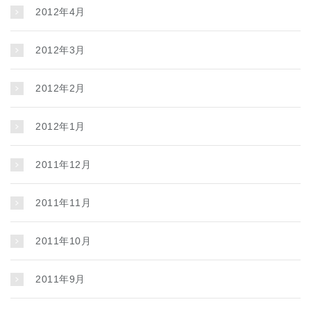
2012年4月
2012年3月
2012年2月
2012年1月
2011年12月
2011年11月
2011年10月
2011年9月