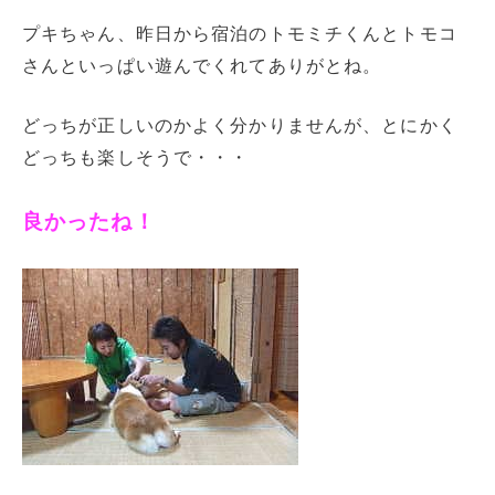
プキちゃん、昨日から宿泊のトモミチくんとトモコ
さんといっぱい遊んでくれてありがとね。
どっちが正しいのかよく分かりませんが、とにかく
どっちも楽しそうで・・・
良かったね！