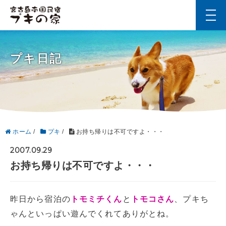
t
o
g
g
l
プキ日記
e
n
a
v
i
g
a
t
i
ホーム
/
プキ
/
お持ち帰りは不可ですよ・・・
o
n
2007.09.29
お持ち帰りは不可ですよ・・・
昨日から宿泊の
トモミチくん
と
トモコさん
、プキち
ゃんといっぱい遊んでくれてありがとね。