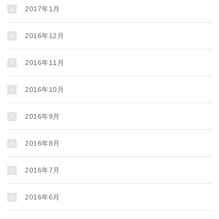
2017年1月
2016年12月
2016年11月
2016年10月
2016年9月
2016年8月
2016年7月
2016年6月