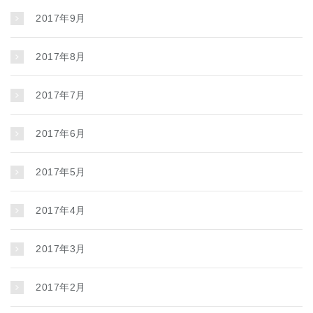
2017年9月
2017年8月
2017年7月
2017年6月
2017年5月
2017年4月
2017年3月
2017年2月