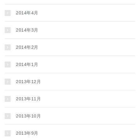
2014年4月
2014年3月
2014年2月
2014年1月
2013年12月
2013年11月
2013年10月
2013年9月