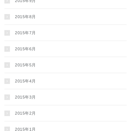
2015年9月
2015年8月
2015年7月
2015年6月
2015年5月
2015年4月
2015年3月
2015年2月
2015年1月