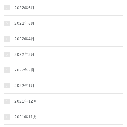
2022年6月
2022年5月
2022年4月
2022年3月
2022年2月
2022年1月
2021年12月
2021年11月