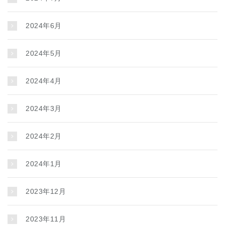
2024年6月
2024年5月
2024年4月
2024年3月
2024年2月
2024年1月
2023年12月
2023年11月