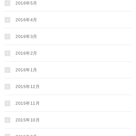
2016年5月
2016年4月
2016年3月
2016年2月
2016年1月
2015年12月
2015年11月
2015年10月