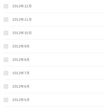
2012年12月
2012年11月
2012年10月
2012年9月
2012年8月
2012年7月
2012年6月
2012年5月