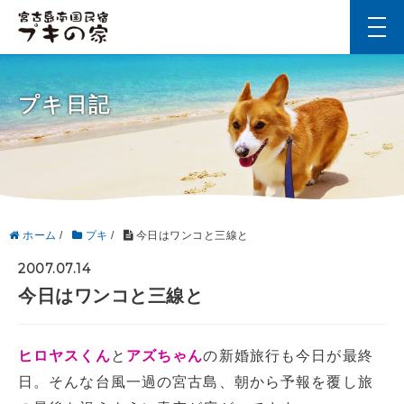
t
o
g
g
l
プキ日記
e
n
a
v
i
g
a
t
i
ホーム
/
プキ
/
今日はワンコと三線と
o
n
2007.07.14
今日はワンコと三線と
ヒロヤスくん
と
アズちゃん
の新婚旅行も今日が最終
日。そんな台風一過の宮古島、朝から予報を覆し旅