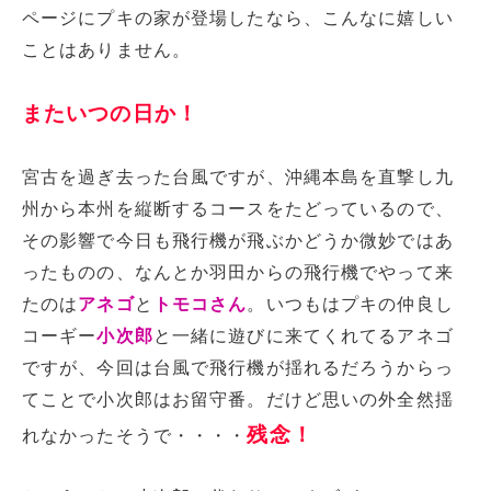
ページにプキの家が登場したなら、こんなに嬉しい
ことはありません。
またいつの日か！
宮古を過ぎ去った台風ですが、沖縄本島を直撃し九
州から本州を縦断するコースをたどっているので、
その影響で今日も飛行機が飛ぶかどうか微妙ではあ
ったものの、なんとか羽田からの飛行機でやって来
たのは
アネゴ
と
トモコさん
。いつもはプキの仲良し
コーギー
小次郎
と一緒に遊びに来てくれてるアネゴ
ですが、今回は台風で飛行機が揺れるだろうからっ
てことで小次郎はお留守番。だけど思いの外全然揺
残念！
れなかったそうで・・・・