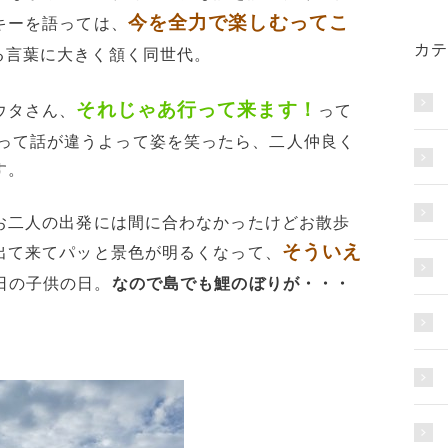
今を全力で楽しむってこ
キーを語っては、
カテ
る言葉に大きく頷く同世代。
それじゃあ行って来ます！
ウタさん、
って
って話が違うよって姿を笑ったら、二人仲良く
す。
お二人の出発には間に合わなかったけどお散歩
そういえ
出て来てパッと景色が明るくなって、
日の子供の日。
なので島でも鯉のぼりが・・・