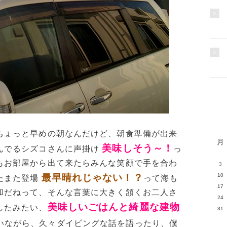
ちょっと早めの朝なんだけど、朝食準備が出来
月
美味しそう～！
んでるシズコさんに声掛け
っ
もお部屋から出て来たらみんな笑顔で手を合わ
3
最早晴れじゃない！？
10
たまた登場
って海も
17
和だねって、そんな言葉に大きく頷くお二人さ
24
美味しいごはんと綺麗な建物
したみたい、
31
いながら、久々ダイビングな話を語ったり、僕