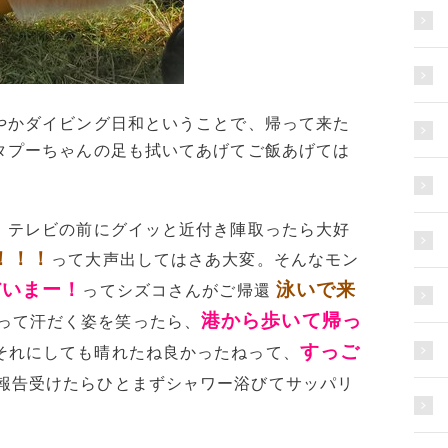
やかダイビング日和ということで、帰って来た
タプーちゃんの足も拭いてあげてご飯あげては
、テレビの前にグイッと近付き陣取ったら大好
！！！
って大声出してはさあ大変。そんなモン
だいまー！
泳いで来
ってシズコさんがご帰還
港から歩いて帰っ
って汗だく姿を笑ったら、
すっご
それにしても晴れたね良かったねって、
報告受けたらひとまずシャワー浴びてサッパリ