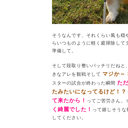
そうなんです、それくらい風も穏
らいつものように軽く庭掃除して
準備して。
そして段取り整いバッチリだねと
マジか～
きなアレを観戦そして
た
スターの試合が終わった瞬間
たみたいになってるけど！？
て来たから！
ってご苦労さん。
く綺麗でした！
って嬉しそうな
してください。