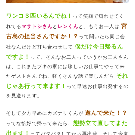
ワンコ３匹いるんでね！
って笑顔で匂わせてく
宮
れてる
マサトシさん
と
レンくん
と、もうお一人は
古島の担当さんですか！？
って聞いたら同じ会
僕だけ今日帰るん
社なんだけど打ち合わせして
ですよ！
って。そんなお二人っていうかお三人さん
は、これまたプキの家には珍しいお仕事でやって来
それ
たゲストさんでね、軽くそんな話で楽しんだら
じゃあ行って来ます！
って早速お仕事出発するの
を見送ります。
遊んで来た！？
そして夕方早めにカズナリくんが
態勢立て直してまた
ってな恰好で帰って来たら、
出ます！
ってバタバタしてから再出発。そして今度