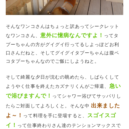
そんなワンコさんはちょっと訳あってシークレット
意外に憶病なんですよ！
なワンコさん、
ってタ
プーちゃんの方がグイグイ行ってるしよっぽどお利
口さんだねと、そしてグイグイタプーちゃんは腹ペ
コタプーちゃんなのでご飯にしようねと。
そして綺麗な夕日が沈むの眺めたら、しばらくして
急い
ようやく仕事を終えたカズナリくんがご帰還、
で浴びますんで！
ってシャワー浴びてサッパリし
出来ました
たらご対面してよろしくと。そんな中
よ～！
スゴイスゴ
って料理を手に登場すると、
イ！
って仕事終わりさん達のテンションマックスで