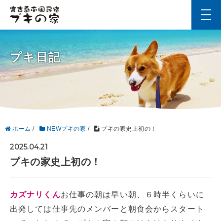
t
o
g
g
l
プキ日記
e
n
a
v
i
g
a
t
i
ホーム
/
NEWプキの家
/
プキの家史上初の！
o
n
2025.04.21
プキの家史上初の！
カズナリくん
お仕事の朝は早い朝、６時半くらいに
出発しては仕事先のメンバーと朝食会からスタート