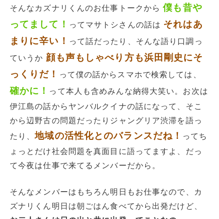
僕も昔や
そんなカズナリくんのお仕事トークから
ってまして！
それはあ
ってマサトシさんの話は
まりに辛い！
って話だったり、そんな語り口調っ
顔も声もしゃべり方も浜田剛史にそ
ていうか
っくりだ！
って僕の話からスマホで検索しては、
確かに！
って本人も含めみんな納得大笑い。お次は
伊江島の話からヤンバルクイナの話になって、そこ
から辺野古の問題だったりジャングリア渋滞を語っ
地域の活性化とのバランスだね！
たり、
ってち
ょっとだけ社会問題を真面目に語ってますよ、だっ
て今夜は仕事で来てるメンバーだから。
そんなメンバーはもちろん明日もお仕事なので、カ
ズナリくん明日は朝ごはん食べてから出発だけど、