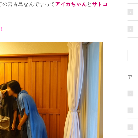
ての宮古島なんですって
アイカちゃん
と
サトコ
！
アー