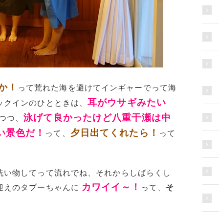
か！
って荒れた海を避けてインギャーでって海
耳がウサギみたい
ックインのひとときは、
泳げて良かったけど八重干瀬は中
つつ、
い景色だ！
夕日出てくれたら！
って、
って
洗い物してって流れでね、それからしばらくし
カワイイ～！
迎えのタプーちゃんに
って、
そ