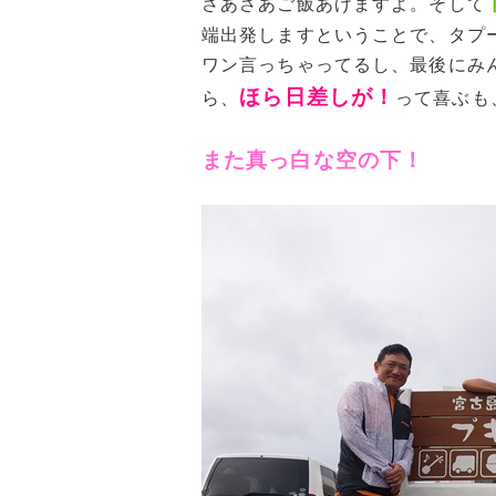
さあさあご飯あげますよ。そして
端出発しますということで、タプ
ワン言っちゃってるし、最後にみ
ほら
日差しが！
ら、
って喜ぶも
また真っ白な空の下！