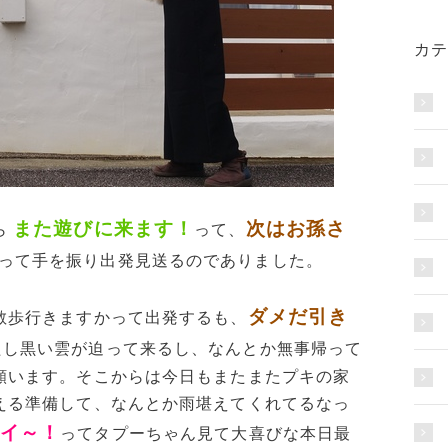
カテ
また遊びに来ます！
次はお孫さ
ら
って、
って手を振り出発見送るのでありました。
ダメだ引き
散歩行きますかって出発するも、
たし黒い雲が迫って来るし、なんとか無事帰って
願います。そこからは今日もまたまたプキの家
える準備して、なんとか雨堪えてくれてるなっ
イ～！
ってタプーちゃん見て大喜びな本日最