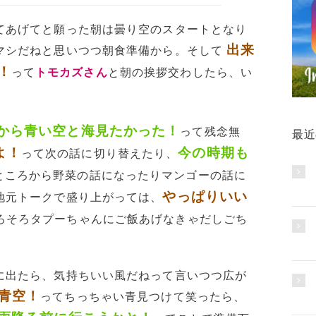
てあげてと願った朝は曇り空のスタートとなり
出来
マシだねと思いつつ朝食準備から。そして
！
って
トモカズさん
と朝の挨拶交わしたら、い
から青い空と海見たかった！
って残念無
最近
よ！
今の時期も
って次の話に切り替えたり、
ところから野菜の話になったりマンゴーの話に
やっぱりいい
地元トークで盛り上がっては、
ろそろタプーちゃんにご飯あげなきゃだしごち
に出たら、気持ちいい風だねって言いつつ広が
青空！
ってちっちゃい青見つけて笑ったら、