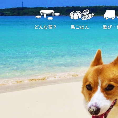
どんな宿？
島ごはん
遊び・