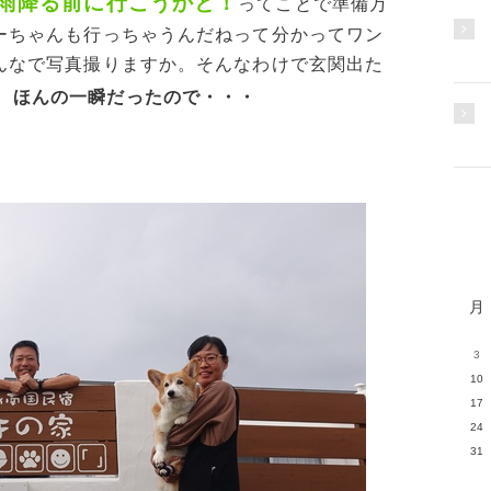
雨降る前に行こうかと！
ってことで準備万
ーちゃんも行っちゃうんだねって分かってワン
んなで写真撮りますか。そんなわけで玄関出た
、
ほんの一瞬だったので・・・
月
3
10
17
24
31