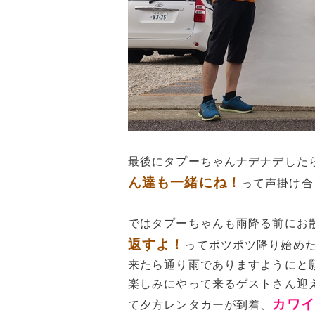
最後にタプーちゃんナデナデした
ん達も一緒にね！
って声掛け合
ではタプーちゃんも雨降る前にお
返すよ！
ってポツポツ降り始め
来たら通り雨でありますようにと
楽しみにやって来るゲストさん迎
カワイ
て夕方レンタカーが到着、