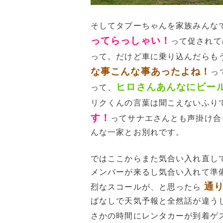
そしてタプーちゃんを家族みんな
ってらっしゃい！
って促されて
って。だけど車に乗り込んだらも
な事こんな事あったよね！
っ
ヒロさんあんなにビー
って、
リクくんの言葉は聞こえないふり
す！
ってサナエさんとも声掛け合
んな一家とお別れです。
ではここからまた気合い入れ直し
メンバーが来るし気合い入れて準
通
烈なスコールが、と思ったら
ぱなしで天気予報と全然話が違う
さかの時間にレンタカーが到着ゲ