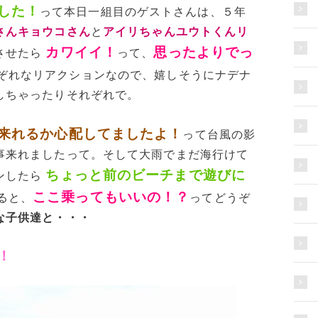
した！
って本日一組目のゲストさんは、５年
さんキョウコさん
と
アイリちゃんユウトくんリ
カワイイ！
思ったよりでっ
させたら
って、
ぞれなリアクションなので、嬉しそうにナデナ
しちゃったりそれぞれで。
来れるか心配してましたよ！
って台風の影
事来れましたって。そして大雨でまだ海行けて
ちょっと前のビーチまで遊びに
ンしたら
ここ乗ってもいいの！？
ると、
ってどうぞ
な子供達と・・・
！