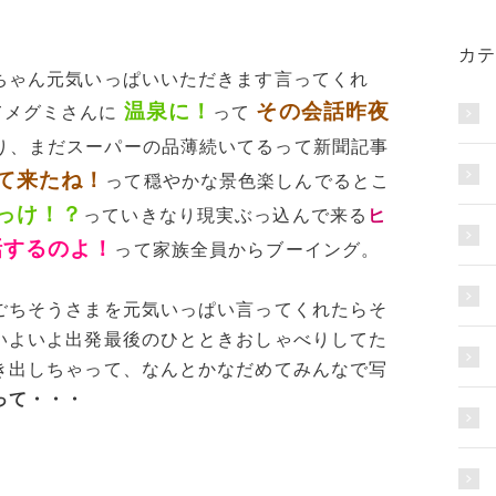
カテ
ちゃん元気いっぱいいただきます言ってくれ
温泉に！
その会話昨夜
てメグミさんに
って
り、まだスーパーの品薄続いてるって新聞記事
て来たね！
って穏やかな景色楽しんでるとこ
っけ！？
っていきなり現実ぶっ込んで来る
ヒ
話するのよ！
って家族全員からブーイング。
ごちそうさまを元気いっぱい言ってくれたらそ
いよいよ出発最後のひとときおしゃべりしてた
き出しちゃって、なんとかなだめてみんなで写
って・・・