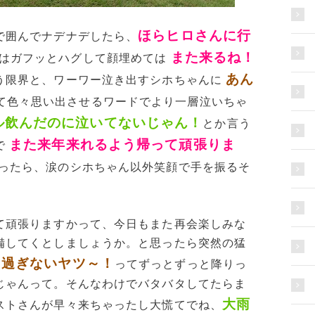
ほらヒロさんに行
で囲んでナデナデしたら、
また来るね！
はガフッとハグして顔埋めては
あん
う限界と、ワーワー泣き出すシホちゃんに
て色々思い出させるワードでより一層泣いちゃ
ル飲んだのに泣いてないじゃん！
とか言う
また来年来れるよう帰って頑張りま
で
ったら、涙のシホちゃん以外笑顔で手を振るそ
て頑張りますかって、今日もまた再会楽しみな
備してくとしましょうか。と思ったら突然の猛
り過ぎないヤツ～！
ってずっとずっと降りっ
じゃんって。そんなわけでバタバタしてたらま
大雨
ストさんが早々来ちゃったし大慌てでね、