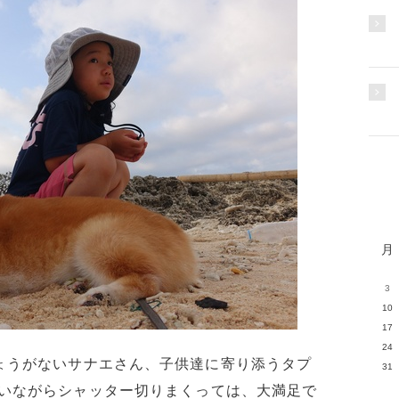
月
3
10
17
24
ょうがないサナエさん、子供達に寄り添うタプ
31
いながらシャッター切りまくっては、大満足で