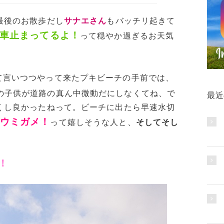
最後のお散歩だし
サナエさん
もバッチリ起きて
車止まってるよ！
って穏やか過ぎるお天気
て言いつつやって来たプキビーチの手前では、
の子供が道路の真ん中微動だにしなくてね、で
最近
くし良かったねって。ビーチに出たら早速水切
ウミガメ！
って嬉しそうな人と、
そしてそし
！