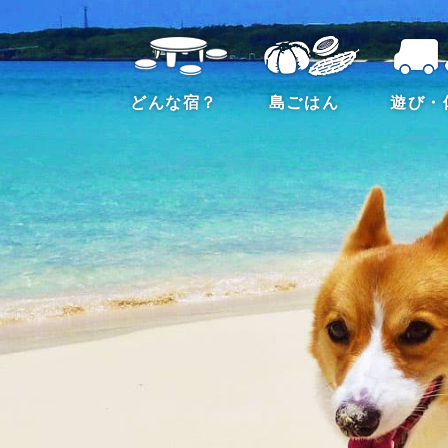
どんな宿？
島ごはん
遊び・