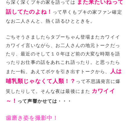
また来たいねって
ら深く深くプキの家を語っては
話してたのよね！
って早くもプキの家ファン確定
なお二人さんと、熱く語るひとときを。
ごちそうさましたらタプーちゃん登場またカワイイ
カワイイ言いながら、お二人さんの地元トークだっ
たり、最近のそして１０年ほど前の大変な時期を語
ったりお仕事の話をあれこれ語ったり。と思ったら
人は
また一転、あえてボケを引き出すトークから、
哺乳類じゃなくて人類！？
って不思議発言に爆
カワイイ
笑したりして。そんな夜は最後にまた
～！
って声響かせては・・・
歯磨き姿を撮影中！