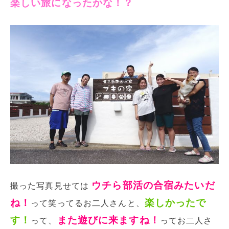
楽しい旅になったかな！？
ウチら部活の合宿みたいだ
撮った写真見せては
ね！
楽しかったで
って笑ってるお二人さんと、
す！
また遊びに来ますね！
って、
ってお二人さ