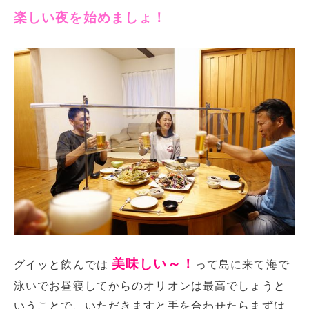
楽しい夜を始めましょ！
美味しい～！
グイッと飲んでは
って島に来て海で
泳いでお昼寝してからのオリオンは最高でしょうと
いうことで、いただきますと手を合わせたらまずは