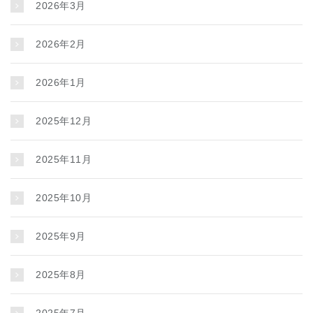
2026年3月
2026年2月
2026年1月
2025年12月
2025年11月
2025年10月
2025年9月
2025年8月
2025年7月