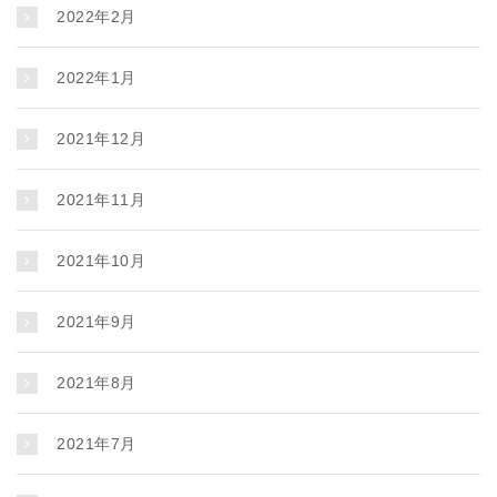
2022年2月
2022年1月
2021年12月
2021年11月
2021年10月
2021年9月
2021年8月
2021年7月