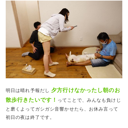
夕方行けなかったし朝のお
明日は晴れ予報だし
散歩行きたいです！
ってことで、みんなも負けじ
と磨くよってガシガシ音響かせたら、お休み言って
初日の夜は終了です。