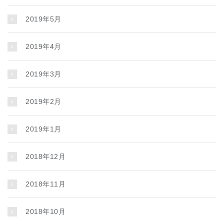
2019年5月
2019年4月
2019年3月
2019年2月
2019年1月
2018年12月
2018年11月
2018年10月