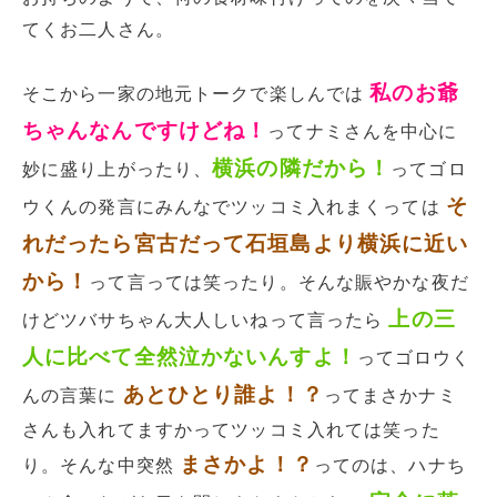
てくお二人さん。
私のお爺
そこから一家の地元トークで楽しんでは
ちゃんなんですけどね！
ってナミさんを中心に
横浜の隣だから！
妙に盛り上がったり、
ってゴロ
そ
ウくんの発言にみんなでツッコミ入れまくっては
れだったら宮古だって石垣島より横浜に近い
から！
って言っては笑ったり。そんな賑やかな夜だ
上の三
けどツバサちゃん大人しいねって言ったら
人に比べて全然泣かないんすよ！
ってゴロウく
あとひとり誰よ！？
んの言葉に
ってまさかナミ
さんも入れてますかってツッコミ入れては笑った
まさかよ！？
り。そんな中突然
ってのは、ハナち