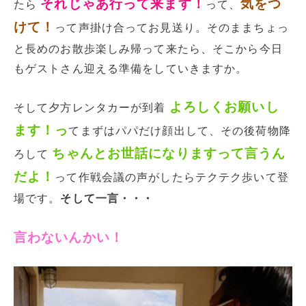
それじゃあ行って来ます！
気をつ
たら
って、
けて！
って声掛け合ってお見送り。そのままちょっ
と長めのお散歩楽しみ帰って来たら、そこから今日
もゲストさん迎える準備をしていきますか。
よろしくお願いし
そして夕方レンタカーが到着
ます！っ
てまずはパパだけ顔出して、その後荷物降
ちゃんとお世話になりますって言うん
ろして
だよ！
って作戦会議の声がしたらテクテク歩いて登
場です。
そして一言・・・
言わないんかい！