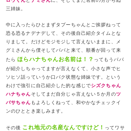
ロウくん
と
ナミさん
に、そしてまだ名前の分からぬ
三姉妹。
中に入ったらひとまずタプーちゃんとご挨拶ねって
恐る恐るナデナデして、その後自己紹介タイムとな
りまして。だけどモジモジして言えないままに、メ
グミさんから僕そしてパパと来て、順番が回って来
ほらハナちゃんお名前は！？
たら
ってもうパパ
が紹介しちゃってますが言えなくて、小さな声でヒ
ソヒソ話っていうか口パク状態な姉妹です。という
わけで強引に自己紹介した的な感じで
シズクちゃん
ハナちゃん
そしてまだ自分じゃ言えない５か月の
ツ
バサちゃん
もよろしくねって、和やかなチェックイ
ンのひととき楽しみます。
これ地元の名産なんですけど！
その後
ってワサ