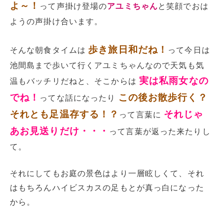
よ～！
って声掛け登場の
アユミちゃん
と笑顔でおは
ようの声掛け合います。
歩き旅日和だね！
そんな朝食タイムは
って今日は
池間島まで歩いて行くアユミちゃんなので天気も気
実は私雨女なの
温もバッチリだねと、そこからは
でね！
この後お散歩行く？
ってな話になったり
それとも足温存する！？
それじゃ
って言葉に
あお見送りだけ・・・
って言葉が返った来たりし
て。
それにしてもお庭の景色はより一層眩しくて、それ
はもちろんハイビスカスの足もとが真っ白になった
から。