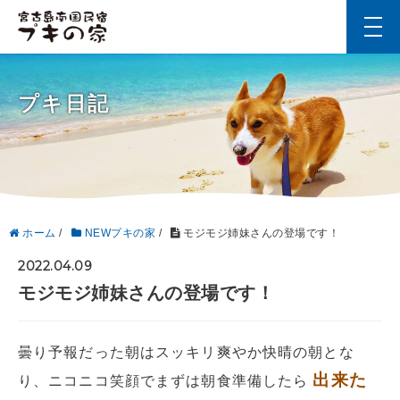
t
o
g
g
l
プキ日記
e
n
a
v
i
g
a
t
i
ホーム
/
NEWプキの家
/
モジモジ姉妹さんの登場です！
o
n
2022.04.09
モジモジ姉妹さんの登場です！
曇り予報だった朝はスッキリ爽やか快晴の朝とな
出来た
り、ニコニコ笑顔でまずは朝食準備したら