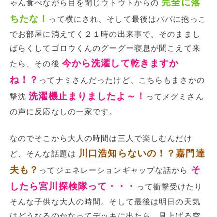
完全に落
ゃん食べながら目を閉じウトウトからの
ちたな！
って横にされ、そして最後はパパに抱っこ
でお部屋に消えてく２１時の出来事で。そのままし
ばらくしてゴロウくんのグーグー寝息が聞こえて来
今から洗濯して乾きますか
たら、その後
ね！？
ってナミさんだったけど、こちらもまさかの
洗濯機止まりましたよ～！
撃沈
ってメグミさん
の声に反応なしの一家です。
なのでそこから大人の時間は三人で楽しむんだけ
川口浩知らないの！？嘉門達
ど、そんな話題は
夫も？
そ
ってジェネレーションギャップな話から
したら宮川探検隊って・・・
って衝撃受けたり
そんな子供な大人の時間。そして最後は明日の天気
はどうなるのかなってデッキに出たら、見上げる空