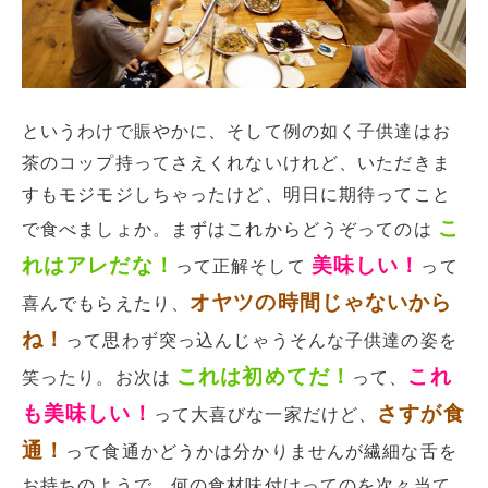
というわけで賑やかに、そして例の如く子供達はお
茶のコップ持ってさえくれないけれど、いただきま
すもモジモジしちゃったけど、明日に期待ってこと
こ
で食べましょか。まずはこれからどうぞってのは
れはアレだな！
美味しい！
って正解そして
って
オヤツの時間じゃないから
喜んでもらえたり、
ね！
って思わず突っ込んじゃうそんな子供達の姿を
これは初めてだ！
これ
笑ったり。お次は
って、
も美味しい！
さすが食
って大喜びな一家だけど、
通！
って食通かどうかは分かりませんが繊細な舌を
お持ちのようで、何の食材味付けってのを次々当て