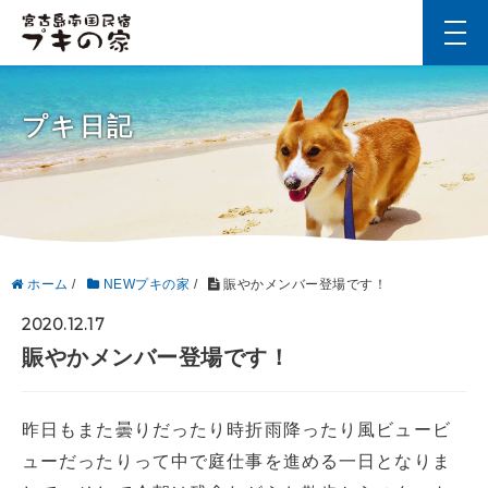
t
o
g
g
l
プキ日記
e
n
a
v
i
g
a
t
i
ホーム
/
NEWプキの家
/
賑やかメンバー登場です！
o
n
2020.12.17
賑やかメンバー登場です！
昨日もまた曇りだったり時折雨降ったり風ビュービ
ューだったりって中で庭仕事を進める一日となりま