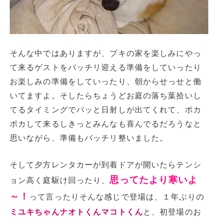
そんな中ではありますが、プキの家を楽しみにやっ
て来るゲストをバッチリ迎える準備をしていったり
お楽しみの準備をしていったり、朝からせっせと働
いてますよ。そしたらちょうどお庭の落ち葉拾いし
てるタイミングでパッと日射しが出てくれて、ポカ
ポカして来るしきっとみんなも喜んでるだろうなと
思いながら、準備もバッチリ整いました。
そして夕方レンタカーが到着ドアが開いたらテンシ
思ってたより
寒いよ
ョン高く庭駆け回ったり、
～！
って言ったりそんな感じで登場は、１年ぶりの
ミユキちゃんナオトくんマコトくん
と、初登場のお