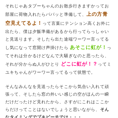
それじゃあタプーちゃんのお散歩行きますかってお
上の方青
部屋に荷物入れたらパパッと準備して、
空見えてるよ！
って言葉にテンション高くお外に
出たら、僕は夕飯準備があるから行ってらっしゃい
と見送ります。そしたら出た途端ワーワー言ってる
あそこに虹が！
し気になって窓開け声掛けたら
っ
てそれは分かるけどなんで大騒ぎなのと思ったら、
どこに虹が！？
それが分からぬ人がひとり
ってミ
ユキちゃんがワーワー言ってるって状態で。
そんなみんなを見送ったらそこから気合い入れて頑
張って、そしたら窓の外いい感じの空がほんの一瞬
だけだったけど見れたから、さすがにこれはここか
らだけってことはないでしょうと思いながら、
そん
なタイミングでプキビーチでは・・・