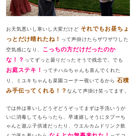
それでもお昼ちょ
お天気悪いし寒いし大変だけど
っとだけ晴れたね！
って声掛けたらザワザワした
こっちの方だけだったのか
空気感になり、
な！？
ってずっと曇りだったそうで残念で。でも
お庭ステキ！
ってチハルちゃんも喜んでくれた
石積
り、ミユキちゃんも菜園コーナー覗いてるから
み手伝ってくれる！？
なんて声掛け笑ってます。
では外は寒いしどうぞどうぞってまずは手洗いうが
いに消毒してもらったら、早速嬉しそうにタプーち
ゃんと遊ぶ子供達だったり、ウエルカムドリンク飲
なんとか無事来れた！
んで落ち着いたら
ってコ