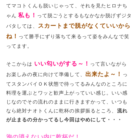
てマコトくんも脱いじゃって、それを見たヒロナち
私も！
ゃん
って脱ごうとするもなかなか脱げずジタ
スカートまで脱がなくていいから
バタしては、
ね！
って勝手にずり落ちて来るって姿をみんなで笑
ってます。
いい匂いがする～！
そこからは
って言いながら
出来たよ～！
お楽しみの夜に向けて準備して、
っ
てスタンバイＯＫ状態で待ってるみんなのところに
料理を運ぶとワッと歓声上がっていい感じ。いい感
じなのでその流れのままに行きますかって、いつも
なら絶対ナオトくんに乾杯の挨拶振るところ、
流れ
が止まるの分かってるし今回はやめにして・・・
泡の消えない内に乾杯だ！