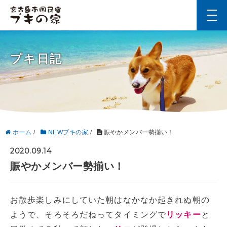
t
o
g
g
l
プキ日記
e
n
a
v
i
g
a
t
i
ホーム
/
NEWプキの家
/
賑やかメンバー勢揃い！
o
n
2020.09.14
賑やかメンバー勢揃い！
お散歩楽しみにしていた朝はなかなか起きれぬ朝の
ようで、そろそろだねってタイミングで
リッキー
と