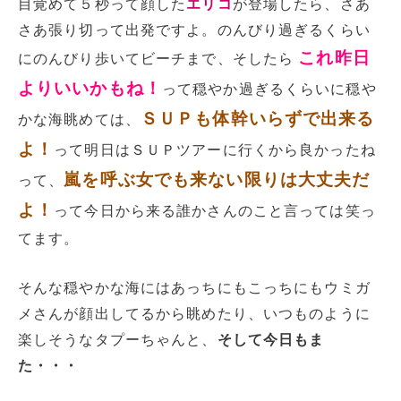
目覚めて５秒って顔した
エリコ
が登場したら、さあ
さあ張り切って出発ですよ。のんびり過ぎるくらい
これ昨日
にのんびり歩いてビーチまで、そしたら
よりいいかもね！
って穏やか過ぎるくらいに穏や
ＳＵＰも体幹いらずで出来る
かな海眺めては、
よ！
って明日はＳＵＰツアーに行くから良かったね
嵐を呼ぶ女でも来ない限りは大丈夫だ
って、
よ！
って今日から来る誰かさんのこと言っては笑っ
てます。
そんな穏やかな海にはあっちにもこっちにもウミガ
メさんが顔出してるから眺めたり、いつものように
楽しそうなタプーちゃんと、
そして今日もま
た・・・