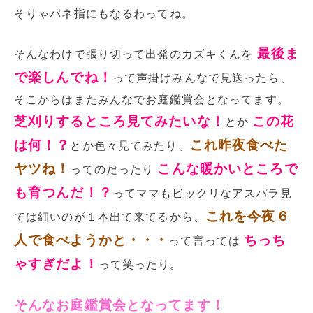
そりゃバネ指にもなるわってね。
最後ま
そんなわけで張り切って出発のカズキくんを
で楽しんでね！
って声掛けみんなで見送ったら、
そこからはまたみんなでお庭鑑賞会となってます。
芝刈りするところ見てみたいな！
この花
とか
は何！？
これ昨夜食べた
とか色々見てみたり、
ヤツね！
こんな暖かいところで
ってのだったり
も育つんだ！？
ってママもビックリなアスパラ見
これを今夜６
ては細いのが１本出て来てるから、
人で食べようかと・・・
ちっち
って言っては
ゃすぎだよ！
って笑ったり。
そんなお庭鑑賞会となってます！