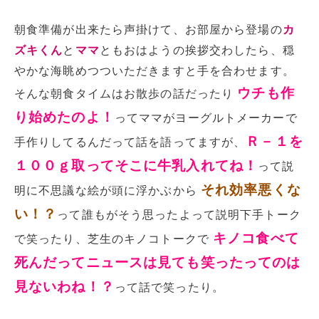
朝食準備が出来たら声掛けて、お部屋から登場の
カ
ズキくん
と
ママ
ともおはようの挨拶交わしたら、穏
やかな海眺めつついただきますと手を合わせます。
ウチも作
そんな朝食タイムはお散歩の話だったり
り始めたのよ！
ってママがヨーグルトメーカーで
Ｒ－１を
手作りしてるんだって話を語ってますが、
１００ｇ取ってそこに牛乳入れてね！
って説
それ効率悪くな
明に不思議な絵が頭に浮かぶから
い！？
って誰もがそう思ったよって説明下手トーク
キノコ食べて
で笑ったり、芝生のキノコトークで
死んだってニュースは見ても笑ったってのは
見ないわね！？
って話で笑ったり。