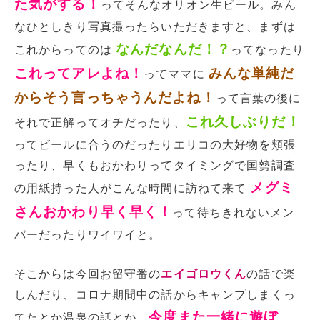
た気がする！
ってそんなオリオン生ビール。みん
なひとしきり写真撮ったらいただきますと、まずは
なんだなんだ！？
これからってのは
ってなったり
これってアレよね！
みんな単純だ
ってママに
からそう言っちゃうんだよね！
って言葉の後に
これ久しぶりだ！
それで正解ってオチだったり、
ってビールに合うのだったりエリコの大好物を頬張
ったり、早くもおかわりってタイミングで国勢調査
メグミ
の用紙持った人がこんな時間に訪ねて来て
さんおかわり早く早く！
って待ちきれないメン
バーだったりワイワイと。
そこからは今回お留守番の
エイゴロウくん
の話で楽
しんだり、コロナ期間中の話からキャンプしまくっ
今度また一緒に遊ぼ
てたとか温泉の話とか、