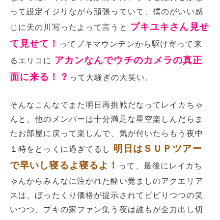
って設定イジリながら頑張っていて、僕のがいい感
プキユキさん見せ
じに天の川写ったよって言うと
て見せて！
ってプキマウンテンから駆け寄って来
アカンなんでウチのカメラの真正
るエリコに
面に来る！？
って大騒ぎの大笑い。
そんなこんなでまた明日再挑戦だなってレイカちゃ
んと、他のメンバーは十分満足な星空楽しんだらま
たお部屋に戻って楽しんで、気が付いたらもう夜中
明日はＳＵＰツアー
１時をとっくに過ぎてるし
で早いし寝るよ寝るよ！
って、最後にレイカち
ゃんからみんなに注がれた酔い覚ましのアクエリア
スは、ぼったくり価格が提示されてビビりつつの笑
いつつ、プキの家ファン集う夜は誰もが全力出し切