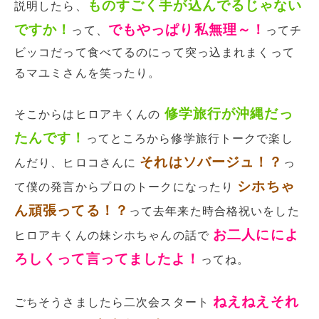
ものすごく手が込んでるじゃない
説明したら、
ですか！
でもやっぱり私無理～！
って、
ってチ
ビッコだって食べてるのにって突っ込まれまくって
るマユミさんを笑ったり。
修学旅行が沖縄だっ
そこからはヒロアキくんの
たんです！
ってところから修学旅行トークで楽し
それはソバージュ！？
んだり、ヒロコさんに
っ
シホちゃ
て僕の発言からプロのトークになったり
ん頑張ってる！？
って去年来た時合格祝いをした
お二人にによ
ヒロアキくんの妹シホちゃんの話で
ろしくって言ってましたよ！
ってね。
ねえねえそれ
ごちそうさましたら二次会スタート