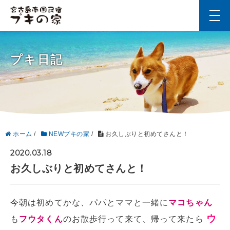
t
o
g
g
l
プキ日記
e
n
a
v
i
g
a
t
i
ホーム
/
NEWプキの家
/
お久しぶりと初めてさんと！
o
n
2020.03.18
お久しぶりと初めてさんと！
今朝は初めてかな、パパとママと一緒に
マコちゃん
ウ
も
フウタくん
のお散歩行って来て、帰って来たら