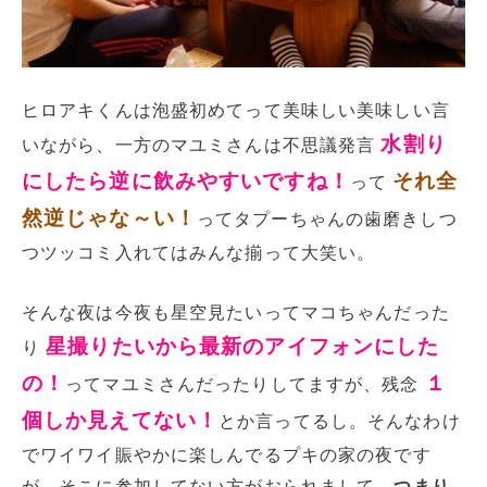
ヒロアキくんは泡盛初めてって美味しい美味しい言
水割り
いながら、一方のマユミさんは不思議発言
にしたら逆に飲みやすいですね！
それ全
って
然逆じゃな～い！
ってタプーちゃんの歯磨きしつ
つツッコミ入れてはみんな揃って大笑い。
そんな夜は今夜も星空見たいってマコちゃんだった
星撮りたいから最新のアイフォンにした
り
の！
１
ってマユミさんだったりしてますが、残念
個しか見えてない！
とか言ってるし。そんなわけ
でワイワイ賑やかに楽しんでるプキの家の夜です
が、そこに参加してない方がおられまして、
つまり