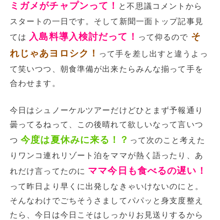
ミガメがチャプンって！
と不思議コメントから
スタートの一日です。そして新聞一面トップ記事見
入島料導入検討だって！
そ
ては
って仰るので
れじゃあヨロシク！
って手を差し出すと違うよっ
て笑いつつ、朝食準備が出来たらみんな揃って手を
合わせます。
今日はシュノーケルツアーだけどひとまず予報通り
曇ってるねって、この後晴れて欲しいなって言いつ
今度は夏休みに来る！？
つ
って次のこと考えた
りワンコ連れリゾート泊をママが熱く語ったり、あ
ママ今日も食べるの遅い！
れだけ言ってたのに
って昨日より早くに出発しなきゃいけないのにと。
そんなわけでごちそうさましてパパッと身支度整え
たら、今日は今日こそはしっかりお見送りするから