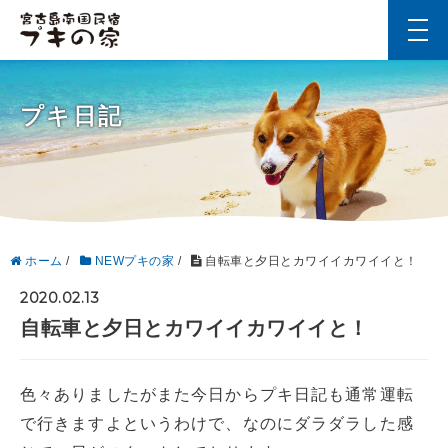
t
o
g
g
l
プキ日記
e
n
a
v
i
g
a
t
i
ホーム
/
NEWプキの家
/
自転車と夕日とカワイイカワイイと！
o
n
2020.02.13
自転車と夕日とカワイイカワイイと！
色々ありましたがまた今日からプキ日記も通常運転
で行きますよというわけで、なのにダラダラした感