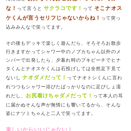
な！
サクラコです！
そこナオス
って言うと
って
ケくんが言うセリフじゃないからね！
って突っ
込みみんなで笑ってます。
その後もデッキで楽しく遊んだら、そろそろお散歩
行きますかってシャワー中のノブカちゃん以外のメ
ンバーで出発したら、夕暮れ時のプキビーチでヒナ
タくんとナオスケくんは石投げしては全然足下見て
ナオダメだって
！
ないし
ってナオトシくんに言わ
れつつもシャワー浴びたばっかりなのに足びしょ濡
お尻着けちゃダメだって！
れだし、
って本人の耳
に届かぬそんな声が無情にも響いてるから、そんな
姿にナツミちゃんと二人で笑ってます。
楽しいからいいじゃない！