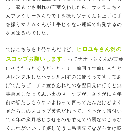
し二家族でも別れの言葉交わしたら、サクラコちゃ
んファミリーみんなで手を振りソラくんも上手に手
を振りマナムくんが上手じゃない運転で出発するの
を見送るのでした。
ヒロユキさん例の
ではこちらも出発なんだけど、
スコップお願いします！
ってナオトシくんの言葉
にそうだったそうだったって、前回４年前に来たと
きレンタルしたパラソル刺すのに使うって貸してあ
げてたらビーチに置き忘れたのを翌日見に行くと無
事発見したって思い出のスコップが、さすがに４年
前の話だしもうないよねって言ってたんだけどよく
見たらこのスコップ黄色だねって、すっかり錆付い
て４年の歳月感じさせるのを敢えて綺麗なのじゃな
くこれがいいって嬉しそうに鳥肌立てながら受け取