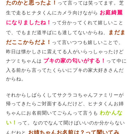
たのかと思ったよ！
って言っては笑ってます。芝
お庭綺麗
生で走るヒナタくんにカメラ向けながら
になりましたね！
って分かってくれて嬉しいこと
まだま
で、でもまだ道半ばにも達してないからね、
だここからだよ！
って言いつつも嬉しいことで、
昨日は懐かしさに震えてる人がいらっしゃったけど
プキの家の匂いがする！
ナツミちゃんは
って中に
入る前から言ってたくらいにプキの家大好きさんだ
からね。
それからしばらくしてサクラコちゃんファミリーが
帰ってきたらご対面するんだけど、ヒナタくんお姉
わかんな
ちゃんにお名前聞いてごらんって言うも
い！
って。なのでなんて聞けばいいのか分からない
お姉ちゃんお名前は？って聞いてみ
んだねと