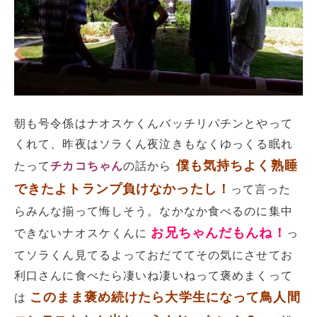
朝も号令係はナオスケくんバッチリパチンとやって
くれて、昨夜はソラくん夜泣きもなくゆっくる眠れ
僕も気持ちよく熟睡
たって
チカコちゃん
の話から
できたよトランプ負けなかったし！
って言った
らみんな揃って悔しそう。なかなか食べるのに集中
お兄ちゃんだもんね！
できないナオスケくんに
っ
てソラくん見てるよっておだててその気にさせてお
利口さんに食べたら凄いね凄いねって褒めまくって
このまま褒め続けたら大学生になって鳥人間
は