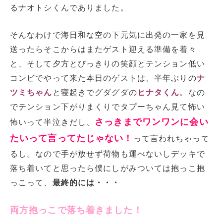
るナオトシくんでありました。
そんなわけで海日和な空の下元気に出発の一家を見
送ったらそこからはまたゲスト迎える準備を着々
と、そして夕方とびっきりの笑顔とテンション低い
コンビでやって来た本日のゲストは、半年ぶりの
ナ
ツミちゃん
と寝起きでグダグダの
ヒナタくん
。なの
でテンション下がりまくりでタプーちゃん見て怖い
さっきまでワンワンに会い
怖いって半泣きだし、
たいって言ってたじゃない！
って言われちゃって
るし。なので手が放せず荷物も運べないしデッキで
落ち着いてと思ったら僕にしがみついては抱っこ抱
っこって、
最終的には・・・
両方抱っこで落ち着きました！