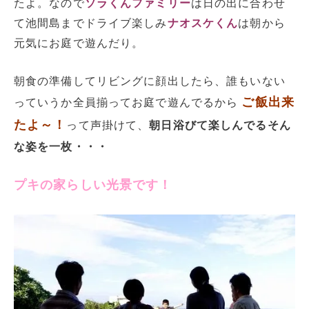
たよ。なので
ソラくんファミリー
は日の出に合わせ
て池間島までドライブ楽しみ
ナオスケくん
は朝から
元気にお庭で遊んだり。
朝食の準備してリビングに顔出したら、誰もいない
ご飯出来
っていうか全員揃ってお庭で遊んでるから
たよ～！
って声掛けて、
朝日浴びて楽しんでるそん
な姿を一枚・・・
プキの家らしい光景です！