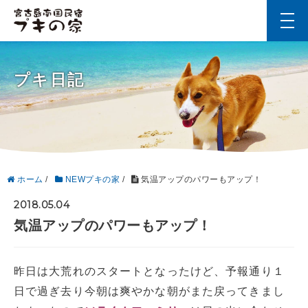
t
o
g
g
l
プキ日記
e
n
a
v
i
g
a
t
i
ホーム
/
NEWプキの家
/
気温アップのパワーもアップ！
o
n
2018.05.04
気温アップのパワーもアップ！
昨日は大荒れのスタートとなったけど、予報通り１
日で過ぎ去り今朝は爽やかな朝がまた戻ってきまし