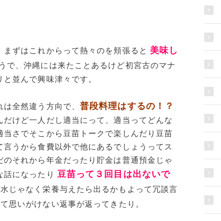
美味し
、まずはこれからって熱々のを頬張ると
うで、沖縄には来たことあるけど初宮古のマナ
リと並んで興味津々です。
普段料理はするの！？
れは全然違う方向で、
んだけど一人だし適当にって、適当ってどんな
適当さでそこから豆苗トークで楽しんだり豆苗
て言うから食費以外で他にあるでしょうってス
だのそれから年金だったり貯金は普通預金じゃ
豆苗って３回目は出ないで
な話になったり
ら水じゃなく栄養与えたら出るかもよって冗談言
って思いがけない返事が返ってきたり。