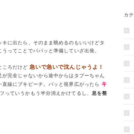
カテ
ッキに出たら、そのまま眺めるのもいいけどタ
こうってことでパパッと準備していざ出発。
急いで急いで沈んじゃうよ！
ところだけど
足が完全じゃないから途中からはタプーちゃん
キ
一直線にプキビーチ。パッと視界広がったら
フっていうかもう半分消えかけてるし、
息を整