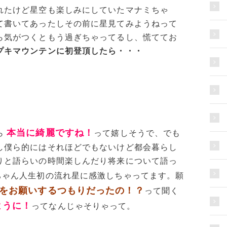
れたけど星空も楽しみにしていたマナミちゃ
て書いてあったしその前に星見てみようねって
ら気がつくともう過ぎちゃってるし、慌ててお
プキマウンテンに初登頂したら・・・
本当に綺麗ですね！
ら
って嬉しそうで、でも
し僕ら的にはそれほどでもないけど都会暮らし
りと語らいの時間楽しんだり将来について語っ
ちゃん人生初の流れ星に感激しちゃってます。願
をお願いするつもりだったの！？
って聞く
ように！
ってなんじゃそりゃって。