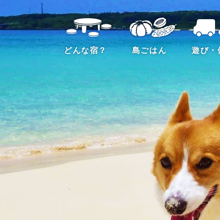
どんな宿？
島ごはん
遊び・