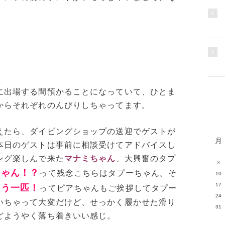
に出場する間預かることになっていて、ひとま
からそれぞれのんびりしちゃってます。
えたら、ダイビングショップの送迎でゲストが
月
本日のゲストは事前に相談受けてアドバイスし
ング楽しんで来た
マナミちゃん
、大興奮のタプ
3
ちゃん！？
って残念こちらはタプーちゃん。そ
10
17
もう一匹！
ってピアちゃんもご挨拶してタプー
24
いちゃって大変だけど、せっかく履かせた滑り
31
どようやく落ち着きいい感じ。