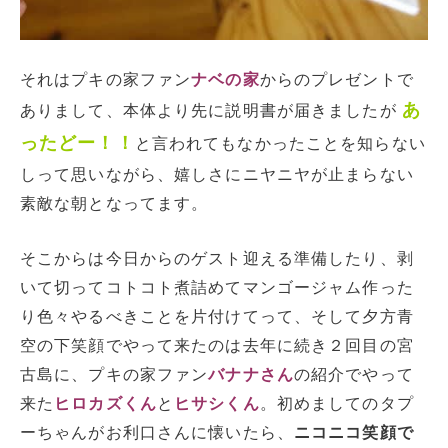
それはプキの家ファン
ナベの家
からのプレゼントで
あ
ありまして、本体より先に説明書が届きましたが
ったどー！！
と言われてもなかったことを知らない
しって思いながら、嬉しさにニヤニヤが止まらない
素敵な朝となってます。
そこからは今日からのゲスト迎える準備したり、剥
いて切ってコトコト煮詰めてマンゴージャム作った
り色々やるべきことを片付けてって、そして夕方青
空の下笑顔でやって来たのは去年に続き２回目の宮
古島に、プキの家ファン
バナナさん
の紹介でやって
来た
ヒロカズくん
と
ヒサシくん
。初めましてのタプ
ーちゃんがお利口さんに懐いたら、
ニコニコ笑顔で