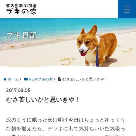
t
o
g
g
l
プキ日記
e
n
a
v
i
g
a
t
i
ホーム
/
NEWプキの家
/
むさ苦しいかと思いきや！
o
n
2017.09.05
むさ苦しいかと思いきや！
泥のように眠った夜は明け今日はちょっとゆっくり
な朝を迎えたら、デッキに出て気持ちいい空気吸っ