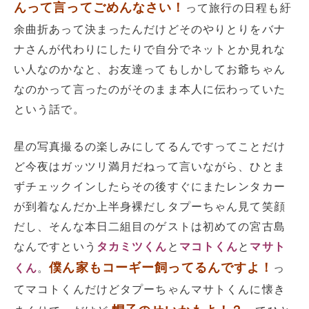
んって言ってごめんなさい！
って旅行の日程も紆
余曲折あって決まったんだけどそのやりとりをバナ
ナさんが代わりにしたりで自分でネットとか見れな
い人なのかなと、お友達ってもしかしてお爺ちゃん
なのかって言ったのがそのまま本人に伝わっていた
という話で。
星の写真撮るの楽しみにしてるんですってことだけ
ど今夜はガッツリ満月だねって言いながら、ひとま
ずチェックインしたらその後すぐにまたレンタカー
が到着なんだか上半身裸だしタプーちゃん見て笑顔
だし、そんな本日二組目のゲストは初めての宮古島
なんですという
タカミツくん
と
マコトくん
と
マサト
僕ん家もコーギー飼ってるんですよ！
くん
。
っ
てマコトくんだけどタプーちゃんマサトくんに懐き