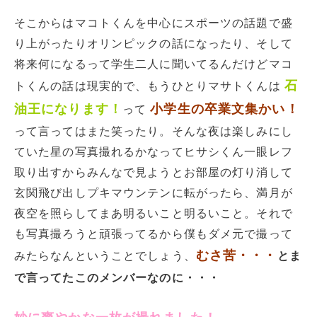
そこからはマコトくんを中心にスポーツの話題で盛
り上がったりオリンピックの話になったり、そして
将来何になるって学生二人に聞いてるんだけどマコ
石
トくんの話は現実的で、もうひとりマサトくんは
油王になります！
小学生の卒業文集かい！
って
って言ってはまた笑ったり。そんな夜は楽しみにし
ていた星の写真撮れるかなってヒサシくん一眼レフ
取り出すからみんなで見ようとお部屋の灯り消して
玄関飛び出しプキマウンテンに転がったら、満月が
夜空を照らしてまあ明るいこと明るいこと。それで
も写真撮ろうと頑張ってるから僕もダメ元で撮って
むさ苦・・・
みたらなんということでしょう、
とま
で言ってたこのメンバーなのに・・・