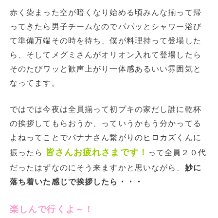
赤く染まった空が暗くなり始める頃みんな揃って帰
ってきたら男子チームなのでパパッとシャワー浴び
て準備万端その時を待ち、僕が料理持って登場した
ら、そしてメグミさんがオリオン入れて登場したら
そのたびワッと歓声上がり一体感あるいい雰囲気と
なってます。
ではでは今夜は全員揃って初プキの家だし誰に乾杯
の挨拶してもらおうか、っていうかもう分かってる
よねってことでバナナさん繋がりのヒロカズくんに
皆さんお疲れさまです！
振ったら
って全員２０代
だったはずなのにそう来ますかと思いながら、
妙に
落ち着いた感じで挨拶したら・・・
楽しんで行くよ～！