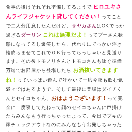
ヒロユキさ
食事の後はそれぞれ準備してるようで
んライフジャケット貸してください！
ってこと
で二人分用意したんだけど、
サヤカさん
はOKでっか
これは無理だよ！
過ぎる
ダーリン
ってプーさん状
態になってるし爆笑したら、代わりにでっかい浮き
輪膨らませてこれでＯＫ行ってらっしゃいと見送り
ます。その後トモノリさんとトモコさんも泳ぐ準備
お酒抜いてきます
万端でお部屋から登場したら
ね！
っていっぱい遊んで汗かいて一応今夜も飲む気
満々ではあるようで。そして最後に登場はダイチく
おはようございます！
んとセイコちゃん、
って完
全に二度寝してたねって顔のセイコちゃんに声掛け
たらみんなもう行っちゃったよって、今日でプキの
家チェックアウトなのにみんなもう出発しちゃった