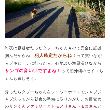
昨夜は容疑者だったタプーちゃん今ので完全に証拠
犯人確定だからね！
掴んだからね、
って笑いなが
らプキビーチに行ったら、心地よい海風浴びながら
サンゴの音いいですよね！
って初沖縄のセイコち
ゃんも嬉しそう。
帰ったらタプーちゃんをシャワーホースでジャブジ
ャブ洗ってから朝食の準備に取りかかり、お目覚め
の
リンくんファミリー
と
トモノリさんトモコさん
と