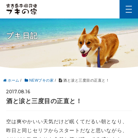
t
o
g
g
l
プキ日記
e
n
a
v
i
g
a
t
i
ホーム
/
NEWプキの家
/
酒と涙と三度目の正直と！
o
n
2017.08.16
酒と涙と三度目の正直と！
空は爽やかいい天気だけど眠くてだるい朝となり、
昨日と同じセリフからスタートだなと思いながら、