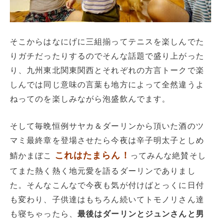
そこからはなにげに三組揃ってテニスを楽しんでた
りガチだったりするのでそんな話題で盛り上がった
り、九州東北関東関西とそれぞれの方言トークで楽
しんでは同じ意味の言葉も地方によって全然違うよ
ねってのを楽しみながら泡盛飲んでます。
そして毎晩恒例サヤカ＆ダーリンから頂いた酒のツ
マミ最終章を登場させたら今夜は辛子明太子としめ
これはたまらん！
鯖かまぼこ
ってみんな絶賛そし
てまた熱く熱く地元愛を語るダーリンでありまし
た。そんなこんなで今夜も気が付けばとっくに日付
も変わり、子供達はもちろん続いてトモノリさん達
も寝ちゃったら、
最後はダーリンとジュンさんと男