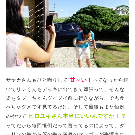
甘～い！
サヤカさんもひと囓りして
ってなったら続
いてリンくんもデッキに出てきて頬張って、そんな
姿をタプーちゃんグイグイ前に行きながら、でも食
べちゃダメです見てるだけ。そして最後もまた恒例
ヒロユキさん本当にいいんですか！？
のやつで
ってだから毎回恒例だって言ってるのによって、ダ
ーリンの手から僕の手へ屈辱のマンゴーが手渡され