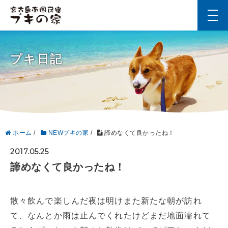
t
o
g
g
l
プキ日記
e
n
a
v
i
g
a
t
i
ホーム
/
NEWプキの家
/
諦めなくて良かったね！
o
n
2017.05.25
諦めなくて良かったね！
散々飲んで楽しんだ夜は明けまた新たな朝が訪れ
て、なんとか雨は止んでくれたけどまだ地面濡れて