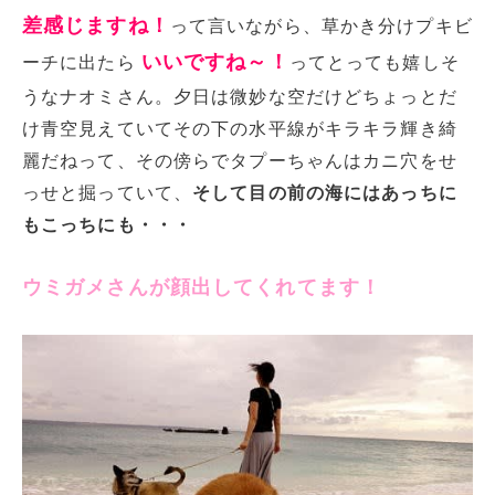
差感じますね！
って言いながら、草かき分けプキビ
いいですね～！
ーチに出たら
ってとっても嬉しそ
うなナオミさん。夕日は微妙な空だけどちょっとだ
け青空見えていてその下の水平線がキラキラ輝き綺
麗だねって、その傍らでタプーちゃんはカニ穴をせ
っせと掘っていて、
そして目の前の海にはあっちに
もこっちにも・・・
ウミガメさんが顔出してくれてます！