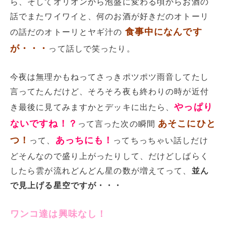
ら、そしてオリオンから泡盛に変わる頃からお酒の
話でまたワイワイと、何のお酒が好きだのオトーリ
食事中になんです
の話だのオトーリとヤギ汁の
が・・・
って話しで笑ったり。
今夜は無理かもねってさっきポツポツ雨音してたし
言ってたんだけど、そろそろ夜も終わりの時が近付
やっぱり
き最後に見てみますかとデッキに出たら、
ないですね！？
あそこにひと
って言った次の瞬間
つ！
あっちにも！
って、
ってちっちゃい話しだけ
どそんなので盛り上がったりして、だけどしばらく
したら雲が流れどんどん星の数が増えてって、
並ん
で見上げる星空ですが・・・
ワンコ達は興味なし！