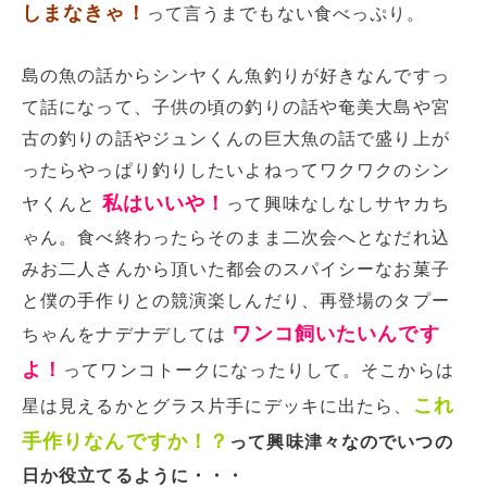
しまなきゃ！
って言うまでもない食べっぷり。
島の魚の話からシンヤくん魚釣りが好きなんですっ
て話になって、子供の頃の釣りの話や奄美大島や宮
古の釣りの話やジュンくんの巨大魚の話で盛り上が
ったらやっぱり釣りしたいよねってワクワクのシン
私はいいや！
ヤくんと
って興味なしなしサヤカち
ゃん。食べ終わったらそのまま二次会へとなだれ込
みお二人さんから頂いた都会のスパイシーなお菓子
と僕の手作りとの競演楽しんだり、再登場のタプー
ワンコ飼いたいんです
ちゃんをナデナデしては
よ！
ってワンコトークになったりして。そこからは
これ
星は見えるかとグラス片手にデッキに出たら、
手作りなんですか！？
って興味津々なのでいつの
日か役立てるように・・・