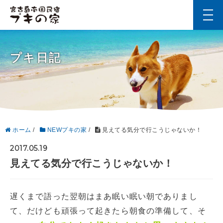
t
o
g
g
l
プキ日記
e
n
a
v
i
g
a
t
i
ホーム
/
NEWプキの家
/
見えてる気分で行こうじゃないか！
o
n
2017.05.19
見えてる気分で行こうじゃないか！
遅くまで語った翌朝はまあ眠い眠い朝でありまし
て、だけども頑張って起きたら朝食の準備して、そ