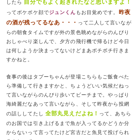
自分でもよく起きれたなと思いますよ！
したら
昨夜
ってボケボケ顔で
ジュンくん
もお目覚めです。
の酒が残ってるなあ・・・
って二人して言いなが
らの朝食タイムですが外の景色眺めながらのんびり
おしゃべり楽しんで、夕方の飛行機で帰るけど今日
は何しようか決まってないけどまあボチボチ行きま
すかねと。
食事の後はタプーちゃんが登場こちらもご飯食べた
ら準備して行きますかと、ちょうどいい気候だねっ
て言いながらのんびり歩いてビーチまで。やっぱり
海綺麗だなあって言いながら、そして昨夜から投網
全部丸見えだよね！
の話ししてたし
って、あちら
のお国では引き上げるまで魚が入ってるかどうか分
からないって言ってたけど宮古だと魚見て投げられ