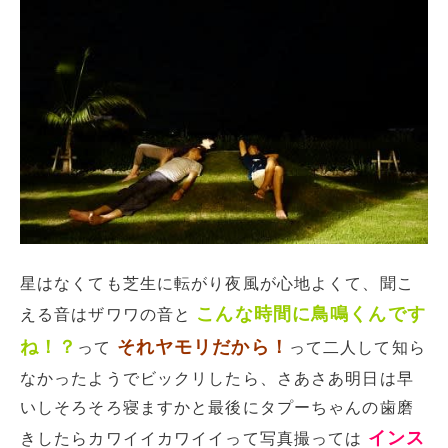
星はなくても芝生に転がり夜風が心地よくて、聞こ
こんな時間に鳥鳴くんです
える音はザワワの音と
ね！？
それヤモリだから！
って
って二人して知ら
なかったようでビックリしたら、さあさあ明日は早
いしそろそろ寝ますかと最後にタプーちゃんの歯磨
インス
きしたらカワイイカワイイって写真撮っては