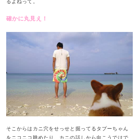
るよねって。
確かに丸見え！
そこからはカニ穴をせっせと掘ってるタプーちゃん
をニコニコ眺めたり、カニの話しから向こうではで