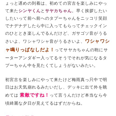
ょっと遅めの到着は、初めての宮古を楽しみにやっ
て来た
シンヤくん
と
サヤカちゃん
。早く挨拶したい
したいって前へ前へのタプーちゃんをニッコリ笑顔
でナデナデしたら中に入ってもらってチェックイン
のひととき楽しんでるんだけど、ガサゴソ音がうる
ワシャワシ
さいよ、ワシャワシャ音がうるさいよ、
ャ鳴りっぱなしだよ！
ってサヤカちゃんの鞄にサ
ーターアンダギー入ってるそうでそれが気になるタ
プーちゃん中を見たくてしょうがないみたい。
初宮古を楽しみにやって来たけど梅雨真っ只中で明
日はお天気崩れるみたいだし、デッキに出て外を眺
素敵ですね！
めては
って言うんだけど本当なら今
頃綺麗な夕日が見えてるはずだからね。